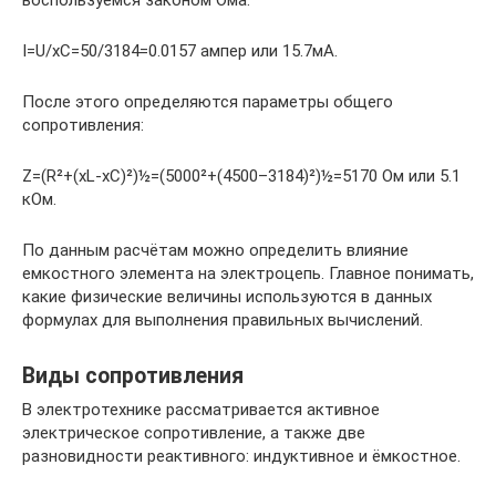
I=U/xC=50/3184=0.0157 ампер или 15.7мА.
После этого определяются параметры общего
сопротивления:
Z=(R²+(xL-xC)²)½=(5000²+(4500–3184)²)½=5170 Ом или 5.1
кОм.
По данным расчётам можно определить влияние
емкостного элемента на электроцепь. Главное понимать,
какие физические величины используются в данных
формулах для выполнения правильных вычислений.
Виды сопротивления
В электротехнике рассматривается активное
электрическое сопротивление, а также две
разновидности реактивного: индуктивное и ёмкостное.