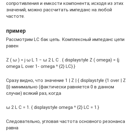
сопротивления и емкости компонента; исходя из этих
значений, можно рассчитать импеданс на любой
частоте.
пример
Рассмотрим LC бак цепь. Комплексный импеданс цепи
равен
Z ( ω ) = j ω L 1 − ω 2 L C . { displaystyle Z ( omega) = {j
omega L over 1- omega ^ {2} LC}.}
Сразу видно, что значение 1 | Z | { displaystyle {1 over | Z
|}} минимально (фактически равняется 0 в данном
случае) всякий раз, когда
ω 2 L C = 1. { displaystyle omega ^ {2} LC = 1.}
Следовательно, угловая частота основного резонанса
равна