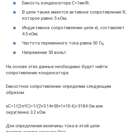
Емкость конденсатора C=1мкФ;
В цепи также имеется активное сопротивление R,
которое равно 5 кОм;
Индуктивное сопротивление цепи xL составляет
4.5 кОм;
Частота переменного тока равна 50 Гц;
Напряжение 50 вольт.
На основе этих данных необходимо будет найти
сопротивление конденсатора.
Емкостное сопротивление определим следующим
образом:
xC=1/(2πfC)=1/(2×3.14×50×1×10-6)=3184 Ом или
округленно 3.2 кОм.
Для определения величины тока в этой цепи
воспользуемся законом Ома: