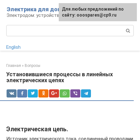
Перейти
Электрика для дома
Для любых предложений по
к
Электродом: устройства, кабели, ремонт
сайту: ooospares@cp9.ru
контенту
Поиск:
English
Главная
»
Вопросы
Установившиеся процессы в линейных
электрических цепях
Электрическая цепь.
Источник электрического тока, соединенный проводами