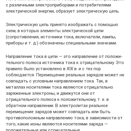
с различными электроприборами и потребителями
электри­ческой энергии, образует электрическую цепь.
Электрическую цепь принято изображать с помощью
схем, в которых элементы электрической цепи
(сопротивления, источники тока, включатели, лампы,
при­боры и т. д.) обозначены специальными значками.
Направление тока в цепи — это направление от положи­
тельного полюса источника тока к отрицательному. Это
пра­вило было установлено в XIX в. и с тех пор
соблюдается. Перемещение реальных зарядов может не
совпадать с ус­ловным направлением тока. Так, в
металлах носителями тока являются отрицательно
заряжен­ные электроны, и движутся они от
отрицательного полюса к положительному, т. е. в
обратном направлении. В электролитах реальное
перемещение зарядов может совпадать или быть
противоположным направлению тока, в зависимости от
того, какие ионы являются носителями заря­да —
положительные или отрицательные.