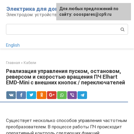
Перейти
Электрика для дома
Для любых предложений по
к
Электродом: устройства, кабели, ремонт
сайту: ooospares@cp9.ru
контенту
Поиск:
English
Главная
»
Кабели
Реализация управления пуском, остановом,
реверсом и скоростью вращения ПЧ Elhart
EMD-Mini с внешних кнопок / переключателей
Существует несколько способов управления частотным
преобразователем. В процессе работы ПЧ происходит
оперативный контроль следующих функций: