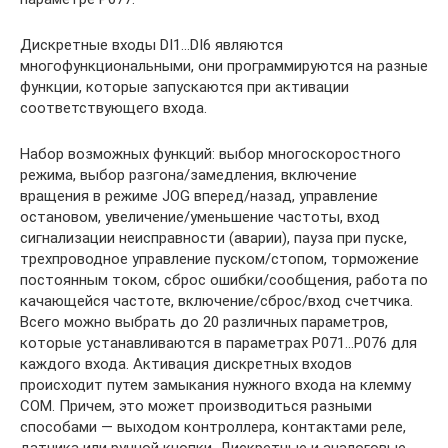
Дискретные входы DI1…DI6 являются
многофункциональными, они программируются на разные
функции, которые запускаются при активации
соответствующего входа.
Набор возможных функций: выбор многоскоростного
режима, выбор разгона/замедления, включение
вращения в режиме JOG вперед/назад, управление
остановом, увеличение/уменьшение частоты, вход
сигнализации неисправности (аварии), пауза при пуске,
трехпроводное управление пуском/стопом, торможение
постоянным током, сброс ошибки/сообщения, работа по
качающейся частоте, включение/сброс/вход счетчика.
Всего можно выбрать до 20 различных параметров,
которые устанавливаются в параметрах Р071…Р076 для
каждого входа. Активация дискретных входов
происходит путем замыкания нужного входа на клемму
СОМ. Причем, это может производиться разными
способами — выходом контроллера, контактами реле,
датчика или ручной кнопки. Дискретные и аналоговые