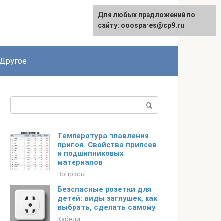
Для любых предложений по
English
сайту: ooospares@cp9.ru
Другое
Поиск:
Температура плавления
припоя. Свойства припоев
и подшипниковых
материалов
Вопросы
Безопасные розетки для
детей: виды заглушек, как
выбрать, сделать самому
Кабели