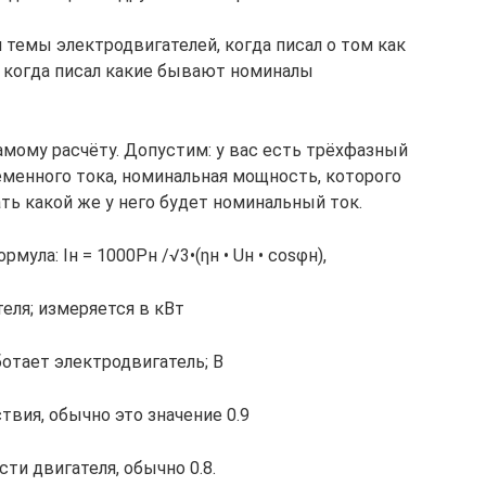
 темы электродвигателей, когда писал о том как
и когда писал какие бывают номиналы
амому расчёту. Допустим: у вас есть трёхфазный
менного тока, номинальная мощность, которого
ать какой же у него будет номинальный ток.
ула: Iн = 1000Pн /√3•(ηн • Uн • cosφн),
еля; измеряется в кВт
ботает электродвигатель; В
твия, обычно это значение 0.9
ти двигателя, обычно 0.8.