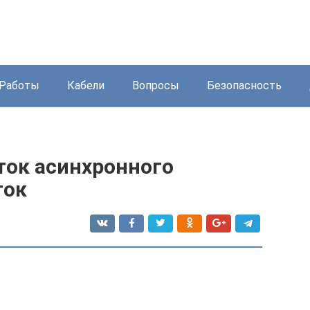
Работы
Кабели
Вопросы
Безопасность
ток асинхронного
ток