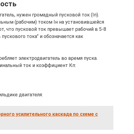
ность
атель, нужен громадный пусковой ток (Iп).
ьным (рабочим) током Iн на установившейся
т, что пусковой ток превышает рабочий в 5-8
 пускового тока” и обозначается как
ребляет электродвигатель во время пуска.
минальный ток и коэффициент Кп:
ильдике двигателя:
рного усилительного каскада по схеме с