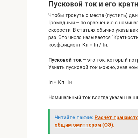
Пусковой ток и его крат
Чтобы тронуть с места (пустить) двиг
Громадный – по сравнению с номинал
скорости. В статьях обычно указываю
раз. Это число называется “Кратность
коэффициент Кп = Iп / Iн.
Пусковой ток
– это ток, который пот
Узнать пусковой ток можно, зная но
Iп = Кп · Iн
Номинальный ток всегда указан на ш
Читайте также:
Расчёт транзисто
общим эмиттером (ОЭ).