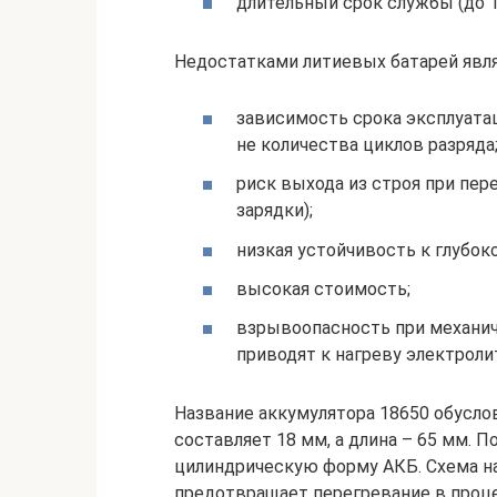
длительный срок службы (до 1
Недостатками литиевых батарей явл
зависимость срока эксплуатац
не количества циклов разряда
риск выхода из строя при пер
зарядки);
низкая устойчивость к глубок
высокая стоимость;
взрывоопасность при механич
приводят к нагреву электроли
Название аккумулятора 18650 обусло
составляет 18 мм, а длина – 65 мм. 
цилиндрическую форму АКБ. Схема н
предотвращает перегревание в проце