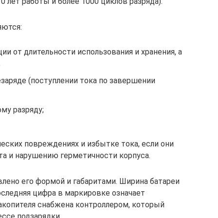
0 лет работы и более 1000 циклов разряда).
яются:
ии от длительности использования и хранения, а
;
езаряде (поступлении тока по завершении
ому разряду;
еских повреждениях и избытке тока, если они
та и нарушению герметичности корпуса.
влено его формой и габаритами. Ширина батареи
Последняя цифра в маркировке означает
акопителя снабжена контроллером, который
ссе подзарядки.