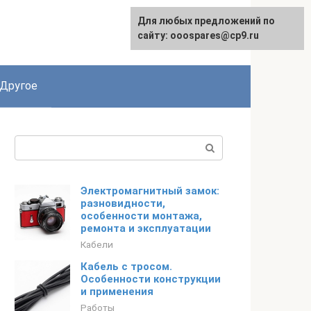
Для любых предложений по
English
сайту: ooospares@cp9.ru
Другое
Поиск:
Электромагнитный замок:
разновидности,
особенности монтажа,
ремонта и эксплуатации
Кабели
Кабель с тросом.
Особенности конструкции
и применения
Работы