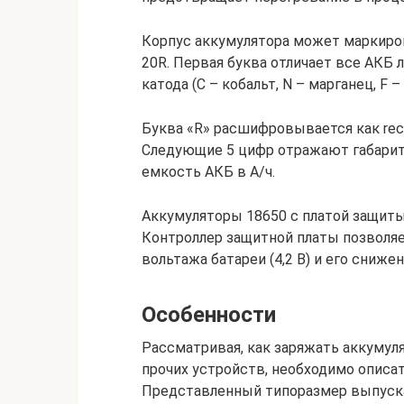
Корпус аккумулятора может маркиров
20R. Первая буква отличает все АКБ 
катода (C – кобальт, N – марганец, F 
Буква «R» расшифровывается как rec
Следующие 5 цифр отражают габариты
емкость АКБ в А/ч.
Аккумуляторы 18650 с платой защиты
Контроллер защитной платы позволя
вольтажа батареи (4,2 В) и его снижен
Особенности
Рассматривая, как заряжать аккумуля
прочих устройств, необходимо описа
Представленный типоразмер выпускае