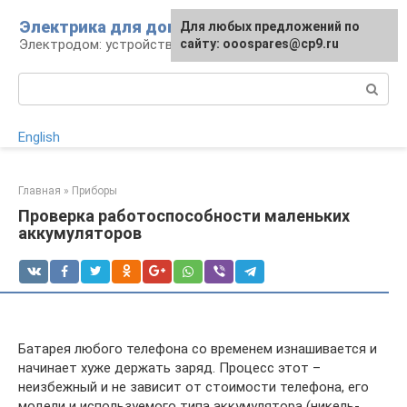
Перейти
Электрика для дома
Для любых предложений по
к
Электродом: устройства, кабели, ремонт
сайту: ooospares@cp9.ru
контенту
Поиск:
English
Главная
»
Приборы
Проверка работоспособности маленьких
аккумуляторов
Батарея любого телефона со временем изнашивается и
начинает хуже держать заряд. Процесс этот –
неизбежный и не зависит от стоимости телефона, его
модели и используемого типа аккумулятора (никель-