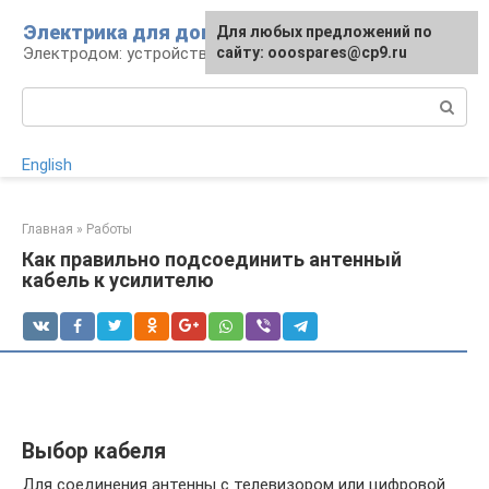
Перейти
Электрика для дома
Для любых предложений по
к
Электродом: устройства, кабели, ремонт
сайту: ooospares@cp9.ru
контенту
Поиск:
English
Главная
»
Работы
Как правильно подсоединить антенный
кабель к усилителю
Выбор кабеля
Для соединения антенны с телевизором или цифровой