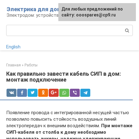
Перейти
Электрика для дома
Для любых предложений по
к
Электродом: устройства, кабели, ремонт
сайту: ooospares@cp9.ru
контенту
Поиск:
English
Главная
»
Работы
Как правильно завести кабель СИП в дом:
монтаж подключение
Появление провода с интегрированной несущей частью
позволило повысить стойкость воздушных линий
электропередач к внешним воздействиям.
При монтаже
СИП-кабеля от столба к дому необходимо
использовать анкеры, надежно удерживающие