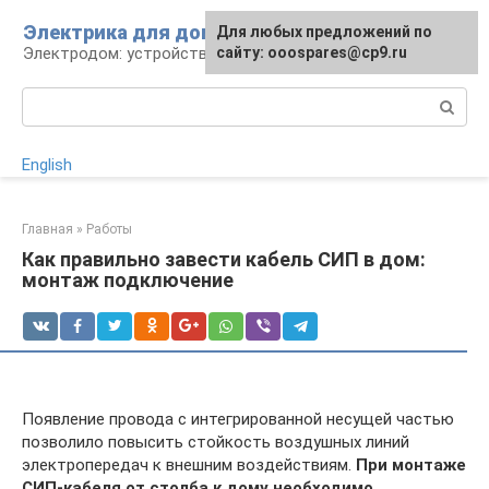
Перейти
Электрика для дома
Для любых предложений по
к
Электродом: устройства, кабели, ремонт
сайту: ooospares@cp9.ru
контенту
Поиск:
English
Главная
»
Работы
Как правильно завести кабель СИП в дом:
монтаж подключение
Появление провода с интегрированной несущей частью
позволило повысить стойкость воздушных линий
электропередач к внешним воздействиям.
При монтаже
СИП-кабеля от столба к дому необходимо