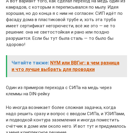
А вот вариант того, как сделал переход на медь один из
камрадов, с которым я переписывался по мылу. Идея
хорошая, но до конца я с ним не согласен: СИП идёт по
фасаду дома в пластиковой трубе и, хоть эта труба
имеет сертификат негорючести, всё же это — не то
решение: она не светостойкая и рано или поздно
разрушится. Если бы тут была сталь — то было бы
здорово!
Читайте также:
NYM или ВВГнг: в чем разница
и что лучше выбрать для проводки
Один из примеров перехода с СИПа на медь через
клеммы на DIN-рейку
Но иногда возникает более сложная задачка, когда
надо решить сразу и вопрос с вводом СИПа, и УЗИПами,
и подводкой контура заземления и иногда поместить
счётчик в доме или около него. И вот тут и придумалось
у меня комплексное решение.