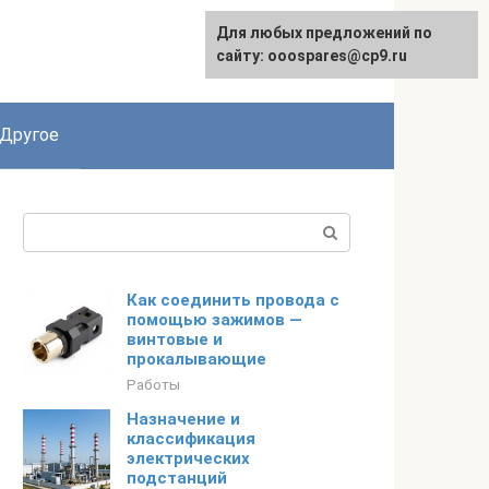
Для любых предложений по
English
сайту: ooospares@cp9.ru
Другое
Поиск:
Как соединить провода с
помощью зажимов —
винтовые и
прокалывающие
Работы
Назначение и
классификация
электрических
подстанций