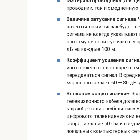
Материал проводника
. Для ц
проводник, так и омедненную 
Величина затухания сигнала
.
качественный сигнал будет пе
сигнала не всегда указывают 
поэтому ее стоит уточнять у 
дБ на каждые 100 м.
Коэффициент усиления сигна
изготовленного в конкретном 
передаваться сигнал. В сред
марок составляет 60 — 80 дБ, 
Волновое сопротивление
. Во
телевизионного кабеля должн
к приобретению кабели типа R
цифрового телевидения они н
сопротивление 50 Ом и предн
локальных компьютерных сет