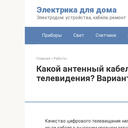
Перейти
Электрика для дома
к
контенту
Электродом: устройства, кабели, ремонт
Приборы
Свет
Счетчики
Главная
»
Работы
Какой антенный кабе
телевидения? Вариан
Качество цифрового телевещания нап
из-за кабеля с высоким уровнем зату