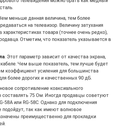
ифрового телевидения можно брать как медный
сталь.
 Чем меньше данная величина, тем более
редаваться на телевизор. Величину затухания
в характеристиках товара (точнее очень редко),
продавца. Отметим, что показатель указывается в
ла
. Этот параметр зависит от качества экрана,
кабеле. Чем выше показатель, тем лучше будет
нем коэффициент усиления для большинства
для более дорогих и качественных 90 дБ.
лновое сопротивление коаксиального
о составлять 75 Ом. Иногда продавцы советуют
G-58A или RG-58C. Однако для подключения
е подойдут, так как имеют волновое
азначены преимущественно для прокладки
ей.