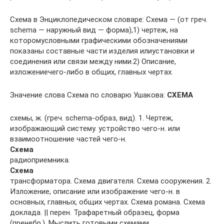
Схема в Энциклопедическом словаре: Схема — (от греч.
schema — наружный вид — форма),1) чертеж, на
которомусловными графическими обозначениями
показаны составные части изделия илиустановки и
соединения или связи между ними.2) Описание,
изложениечего-либо в общих, главных чертах.
Значение слова Схема по словарю Ушакова:
СХЕМА
схемы, ж. (греч. schema-образ, вид). 1. Чертеж,
изображающий систему. устройство чего-н. или
взаимоотношение частей чего-н.
Схема
радиоприемника.
Схема
трансформатора. Схема двигателя. Схема сооружения. 2.
Изложение, описание или изображение чего-н. в
основных, главных, общих чертах. Схема романа. Схема
доклада. || перен. Трафаретный образец, форма
(пренебр.). Мыслить готовыми схемами.