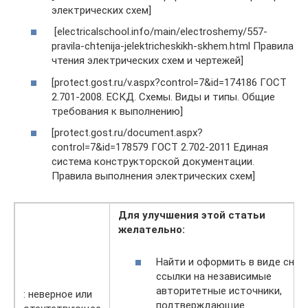
электрических схем]
[electricalschool.info/main/electroshemy/557-
pravila-chtenija-jelektricheskikh-skhem.html Правила
чтения электрических схем и чертежей]
[protect.gost.ru/v.aspx?control=7&id=174186 ГОСТ
2.701-2008. ЕСКД. Схемы. Виды и типы. Общие
требования к выполнению]
[protect.gost.ru/document.aspx?
control=7&id=178579 ГОСТ 2.702-2011 Единая
система конструкторской документации.
Правила выполнения электрических схем]
Для улучшения этой статьи
желательно:
Найти и оформить в виде снос
ссылки на независимые
авторитетные источники,
: неверное или
подтверждающие