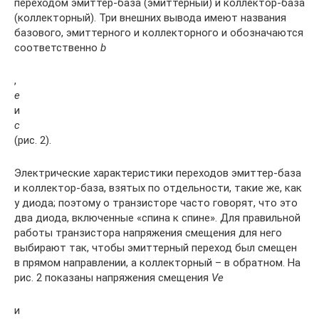
переходом эмиттер-база (эмиттерный) и коллектор-база
(коллекторный). Три внешних вывода имеют названия
базового, эмиттерного и коллекторного и обозначаются
соответственно
b
,
e
и
c
(рис. 2).
Электрические характеристики переходов эмиттер-база
и коллектор-база, взятых по отдельности, такие же, как
у диода; поэтому о транзисторе часто говорят, что это
два диода, включенные «спина к спине». Для правильной
работы транзистора напряжения смещения для него
выбирают так, чтобы эмиттерный переход был смещен
в прямом направлении, а коллекторный – в обратном. На
рис. 2 показаны напряжения смещения
Ve
и