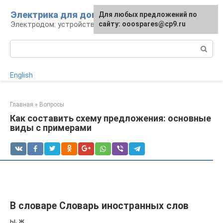
Перейти
Электрика для дома
Для любых предложений по
к
Электродом: устройства, кабели, ремонт
сайту: ooospares@cp9.ru
контенту
Поиск:
English
Главная
»
Вопросы
Как составить схему предложения: основные
виды с примерами
В словаре Словарь иностранных слов
ы, ж.