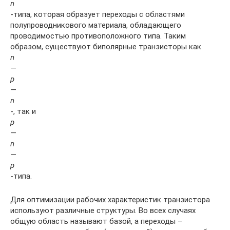
n
-типа, которая образует переходы с областями
полупроводникового материала, обладающего
проводимостью противоположного типа. Таким
образом, существуют биполярные транзисторы как
n
—
p
—
n
-, так и
p
—
n
—
p
-типа.
Для оптимизации рабочих характеристик транзистора
используют различные структуры. Во всех случаях
общую область называют базой, а переходы –