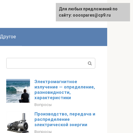
Для любых предложений по
English
сайту: ooospares@cp9.ru
Другое
Поиск:
Электромагнитное
излучение — определение,
разновидности,
характеристики
Вопросы
Производство, передача и
распределение
электрической энергии
Вопросы