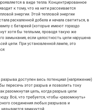
роявляется в виде тепла. Концентрированное
водит к тому, что на нити рассеивается
пловой энергии. Этой тепловой энергии
тала раскаленной добела и начала светиться, в
лампу с батареей (которые имеют гораздо
анут хотя бы теплыми, проводя такую же
кого замыкания, если целостность цепи нарушена
всей цепи. При установленной лампе, это
ся:
ах разрыва доступен весь потенциал (напряжение)
бы пересечь этот разрыв и позволить току
как разомкнутая цепь, когда разрыв цепи
ду. Всё, что требуется, чтобы «разомкнуть»
торного соединения любых разрывов и
 называется замкнутой.