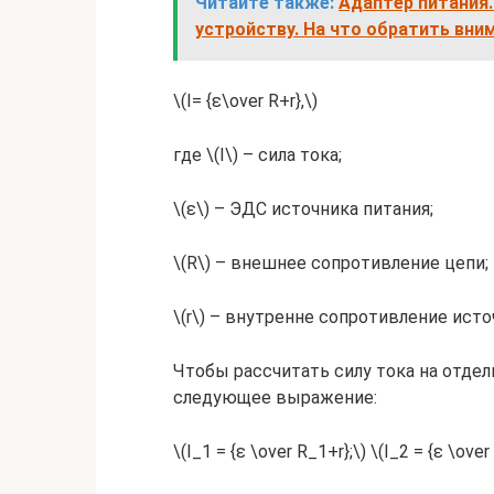
Читайте также:
Адаптер питания.
устройству. На что обратить вни
\(I= {ε\over R+r},\)
где \(I\) – сила тока;
\(ε\) – ЭДС источника питания;
\(R\) – внешнее сопротивление цепи;
\(r\) – внутренне сопротивление исто
Чтобы рассчитать силу тока на отде
следующее выражение:
\(I_1 = {ε \over R_1+r};\) \(I_2 = {ε \over 