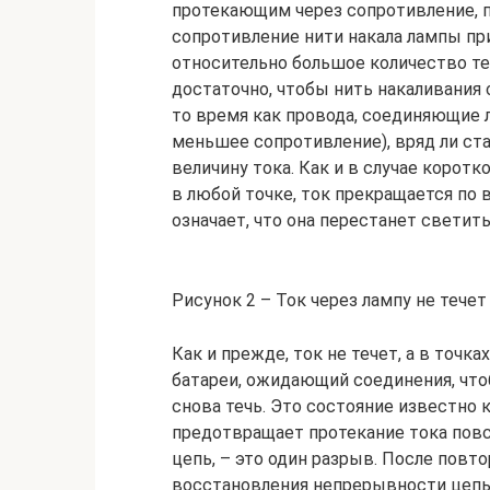
протекающим через сопротивление, п
сопротивление нити накала лампы при
относительно большое количество те
достаточно, чтобы нить накаливания с
то время как провода, соединяющие 
меньшее сопротивление), вряд ли ст
величину тока. Как и в случае корот
в любой точке, ток прекращается по 
означает, что она перестанет светить
Рисунок 2 – Ток через лампу не течет
Как и прежде, ток не течет, а в точк
батареи, ожидающий соединения, что
снова течь. Это состояние известно 
предотвращает протекание тока повсю
цепь, – это один разрыв. После пов
восстановления непрерывности цепь