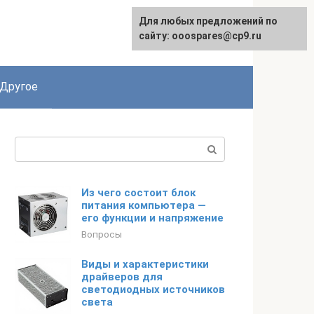
Для любых предложений по
English
сайту: ooospares@cp9.ru
Другое
Поиск:
Из чего состоит блок
питания компьютера —
его функции и напряжение
Вопросы
Виды и характеристики
драйверов для
светодиодных источников
света