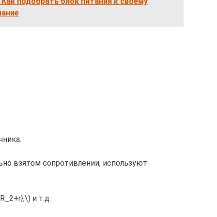
 Как подобрать блок питания к своему
мание
чника.
льно взятом сопротивлении, используют
R_2+r};\) и т.д.