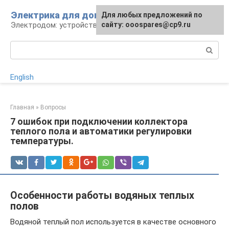
Перейти
Электрика для дома
Для любых предложений по
к
Электродом: устройства, кабели, ремонт
сайту: ooospares@cp9.ru
контенту
Поиск:
English
Главная
»
Вопросы
7 ошибок при подключении коллектора
теплого пола и автоматики регулировки
температуры.
Особенности работы водяных теплых
полов
Водяной теплый пол используется в качестве основного