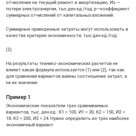
отчисления на теку­щий ремонт и амортизацию; Иэ —
потери электроэнергии, тыс.ден.ед./год; р—коэффициент
суммарных отчислений от капитальных вложений.
Суммарные приведенные затраты могут использовать в
качестве критерия экономичности, тыс.ден.ед./год:
(2)
На результаты технико-экономических расчетов не
влияет какая формула используется (1) или (2), так как
для сравнения вариантов важны соотношение затрат, а
не их значение.
Пример 1
Экономические показатели трех сравниваемых
вариантов, тыс. ден.ед.: К1 = 100, И1 = 30; К2 = 150, И2 =
18; К3 = 200, И3 = 24. Нужно оп­ределить из трех наиболее
экономичный вариант.