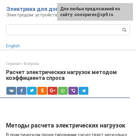
Перейти
Электрика для дома
Для любых предложений по
к
Электродом: устройства, кабели, ремонт
сайту: ooospares@cp9.ru
контенту
Поиск:
English
Главная
»
Вопросы
Расчет электрических нагрузок методом
коэффициента спроса
Методы расчета электрических нагрузок
В практическом проектировании существует несколько