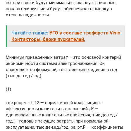
потери в сети будут минимальны, эксплуатационные
показатели лучшие и будут обеспечивать высокую
степень надежности.
Читайте также:
УГО в составе трафарета Visio
Контакторы, блоки пускателей.
Минимум приведенных затрат – это основной критерий
экономичности системы электроснабжения. Он
определяется формулой, тыс. денежных единиц в год
(тыс.ден.ед./год):
(1)
где рнорм = 0,12 — нормативный коэффициент
эффективности ка­питальных вложений ; К —
единовременные капитальные вло­жения, тыс.ден.ед./
год.;— годовые текущие затраты при нормальной
эксплуатации, тыс.ден.ед./год; ра, рт.Р — коэффициенты