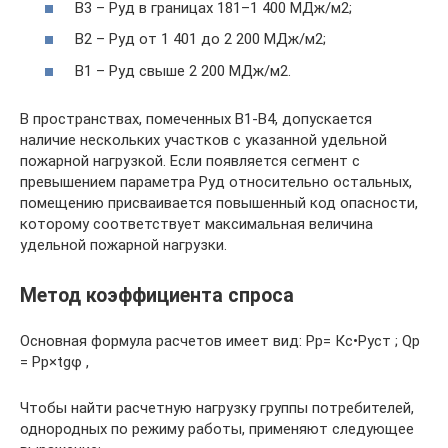
В3 – Pуд в границах 181–1 400 МДж/м2;
В2 – Pуд от 1 401 до 2 200 МДж/м2;
В1 – Pуд свыше 2 200 МДж/м2.
В пространствах, помеченных В1-В4, допускается
наличие нескольких участков с указанной удельной
пожарной нагрузкой. Если появляется сегмент с
превышением параметра Pуд относительно остальных,
помещению присваивается повышенный код опасности,
которому соответствует максимальная величина
удельной пожарной нагрузки.
Метод коэффициента спроса
Основная формула расчетов имеет вид: Рр= Кс•Руст ; Qр
= Рр×tgφ ,
Чтобы найти расчетную нагрузку группы потребителей,
однородных по режиму работы, применяют следующее