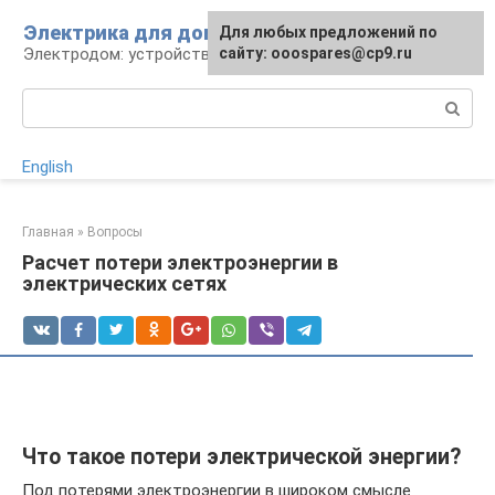
Перейти
Электрика для дома
Для любых предложений по
к
Электродом: устройства, кабели, ремонт
сайту: ooospares@cp9.ru
контенту
Поиск:
English
Главная
»
Вопросы
Расчет потери электроэнергии в
электрических сетях
Что такое потери электрической энергии?
Под потерями электроэнергии в широком смысле