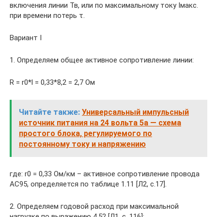
включения линии Тв, или по максимальному току Iмакс.
при времени потерь τ.
Вариант I
1. Определяем общее активное сопротивление линии:
R = r0*l = 0,33*8,2 = 2,7 Ом
Читайте также:
Универсальный импульсный
источник питания на 24 вольта 5а — схема
простого блока, регулируемого по
постоянному току и напряжению
где: r0 = 0,33 Ом/км – активное сопротивление провода
АС95, определяется по таблице 1.11 [Л2, с.17].
2. Определяем годовой расход при максимальной
нагрузке по выражению 4.52 [Л1, с. 116]: