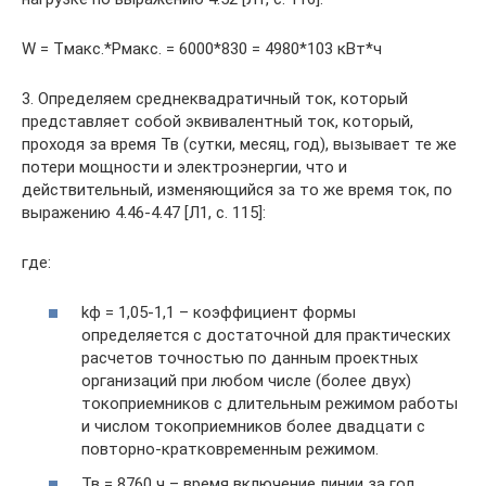
W = Tмакс.*Рмакс. = 6000*830 = 4980*103 кВт*ч
3. Определяем среднеквадратичный ток, который
представляет собой эквивалентный ток, который,
проходя за время Тв (сутки, месяц, год), вызывает те же
потери мощности и электроэнергии, что и
действительный, изменяющийся за то же время ток, по
выражению 4.46-4.47 [Л1, с. 115]:
где:
kф = 1,05-1,1 – коэффициент формы
определяется с достаточной для практических
расчетов точностью по данным проектных
организаций при любом числе (более двух)
токоприемников с длительным режимом работы
и числом токоприемников более двадцати с
повторно-кратковременным режимом.
Тв = 8760 ч – время включение линии за год.