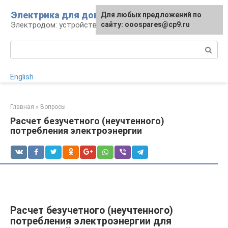
Перейти
Электрика для дома
Для любых предложений по
к
Электродом: устройства, кабели, ремонт
сайту: ooospares@cp9.ru
контенту
Поиск:
English
Главная
»
Вопросы
Расчет безучетного (неучтенного)
потребления электроэнергии
Расчет безучетного (неучтенного)
потребления электроэнергии для