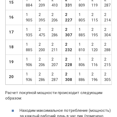
15
884
209
410
331
809
119
287
1
2
2
2
1
2
2
16
905
395
206
227
805
115
214
1
2
2
2
1
2
2
17
935
475
286
307
885
195
304
1
2
2
2
1
2
2
18
885
200
211
232
810
120
288
1
2
2
2
1
2
2
19
906
206
207
228
806
116
215
1
2
2
2
1
2
2
20
936
286
287
308
886
196
305
Расчет покупной мощности происходит следующим
образом:
Находим максимальное потребление (мощность)
за каждый рабочий день в час пик (помечено