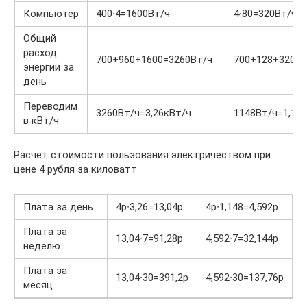
Компьютер
400∙4=1600Вт/ч
4∙80=320Вт/ч
Общий
расход
700+960+1600=3260Вт/ч
700+128+320=1
энергии за
день
Переводим
3260Вт/ч=3,26кВт/ч
1148Вт/ч=1,14
в кВт/ч
Расчет стоимости пользования электричеством при
цене 4 рубля за киловатт
Плата за день
4р∙3,26=13,04р
4р∙1,148=4,592р
Плата за
13,04∙7=91,28р
4,592∙7=32,144р
неделю
Плата за
13,04∙30=391,2р
4,592∙30=137,76р
месяц