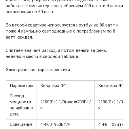
работает компьютер с потреблением 400 ватт и 4 лампы
накаливания по 60 ватт.
Во второй квартире используется ноутбук на 80 ватт и
тоже 4 лампы, но светодиодные с потреблением по 8
ватт каждая.
Считаем вначале расход, а потом деньги за день,
неделю и месяц в сводной таблице.
Электрические характеристики
Параметры
Квартира №1
Квартира №2
Расход
мощности
2100(Вт)∙1/3(час)=700Вт/
2100(Вт)∙1/3(ч
на чайник в
ч
ч
день
Освещение
4∙4∙60=960Вт/ч
4∙4∙8=128Вт/ч