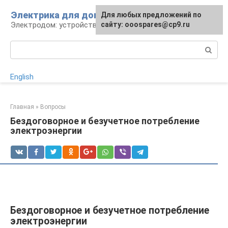
Перейти
Электрика для дома
Для любых предложений по
к
Электродом: устройства, кабели, ремонт
сайту: ooospares@cp9.ru
контенту
Поиск:
English
Главная
»
Вопросы
Бездоговорное и безучетное потребление
электроэнергии
Бездоговорное и безучетное потребление
электроэнергии