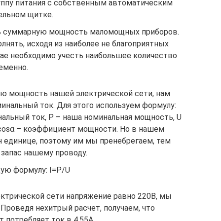
уппу питания с собственным автоматическим
ельном щитке.
ть суммарную мощность маломощных приборов.
лнять, исходя из наиболее не благоприятных
чае необходимо учесть наибольшее количество
еменно.
ую мощность нашей электрической сети, нам
инальный ток. Для этого используем формулу:
инальный ток, Р – наша номинальная мощность, U
 cosα – коэффициент мощности. Но в нашем
н единице, поэтому им мы пренебрегаем, тем
запас нашему проводу.
ую формулу: I=P/U
электрической сети напряжение равно 220В, мы
Проведя нехитрый расчет, получаем, что
 потребляет ток в 4,55А.