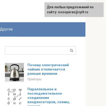
Для любых предложений по
English
сайту: ooospares@cp9.ru
Другое
Поиск:
Почему электрический
чайник отключается
раньше времени
Приборы
Параллельное и
последовательное
соединение
конденсаторов, схемы,