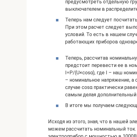
предусмотреть отдельную гр
выключателем в распределит
Теперь нам следует посчита
При этом расчет следует выпо
условий. То есть в нашем слу
работающих приборов одновр
Теперь, рассчитав номинальн
предстоит перевести ее в ном
I=P/(U×cosα), где I – наш ном
– номинальное напряжение, а
случае cosα практически раве
самым делая дополнительный 
В итоге мы получаем следующ
Исходя из этого, зная, что в нашей 
можем рассчитать номинальный ток. 
электроприбор с мощностью в 1000Вт