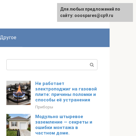
Для любых предложений по
English
сайту: ooospares@cp9.ru
Другое
Поиск:
Не работает
электроподжиг на газовой
плите: причины поломки и
способы её устранения
Приборы
Модульно штыревое
заземление — секреты и
ошибки монтажа в
частном доме.