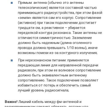
Прямым: антенна (обычно это антенны
телескопические) является составной частью
принимающего радиоустройства, при этом фазой
«земли» является сам его корпус. Сопротивление
(активное) при таком подключении достигает
тридцати ом, а реактивное – убирается
переделкой контура резонанса. Такие антенны не
отличаются симметричностью. Заземление
должно быть надежным (длина оголенного
провода должна превышать 1/10 волны), иначе
возможны помехи из-за контурного излучения;
При нерезонансном питании: применяется
передающая линия для направленной передачи
радиоволн, при этом ее волновое сопротивление
должно быть эквивалентным антенному
сопротивлению. Такое подключение позволяет
избавиться от потерь и обеспечить самый
лучший уровень радиосигнала;
Важно!
Лишний кабель между фм-антенной и
радиоприемником следует обрезать, потому что