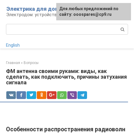
Перейти
Электрика для дома
Для любых предложений по
к
Электродом: устройства, кабели, ремонт
сайту: ooospares@cp9.ru
контенту
Поиск:
English
Главная
»
Вопросы
ФМ антенна своими руками: виды, как
сделать, как подключить, причины затухания
сигнала
Особенности распространения радиоволн