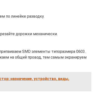
м по линейке разводку.
ырезайте дорожки механически.
 припаиваем SMD элементы типоразмера 0603.
аем на общий провод, тем самым экранируем
тор: назначение, устройство, виды,