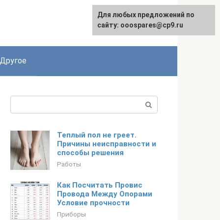
Для любых предложений по
English
сайту: ooospares@cp9.ru
Другое
Поиск:
Теплый пол не греет.
Причины неисправности и
способы решения
Работы
Как Посчитать Провис
Провода Между Опорами
Условие прочности
Приборы