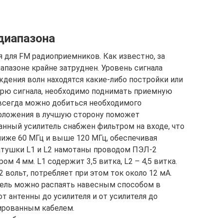
диапазона
 для FM радиоприемников. Как известно, за
апазоне крайне затруднен. Уровень сигнала
ождения волн находятся какие-либо постройки или
ерю сигнала, необходимо поднимать приемную
 всегда можно добиться необходимого
положения в лучшую сторону поможет
анный усилитель снабжен фильтром на входе, что
ниже 60 МГц и выше 120 МГц, обеспечивая
Катушки L1 и L2 намотаны проводом ПЭЛ-2
м 4 мм. L1 содержит 3,5 витка, L2 – 4,5 витка.
 вольт, потребляет при этом ток около 12 мА.
тель можно распаять навесным способом в
т антенны до усилителя и от усилителя до
ированным кабелем.