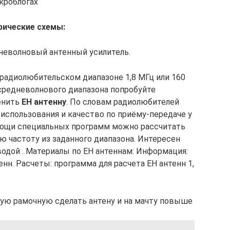
кроблогах
ические схемы:
неволновый антенный усилитель.
 радиолюбительском диапазоне 1,8 МГц или 160
я средневолнового диапазона попробуйте
енить
ЕН антенну
. По словам радиолюбителей
использования и качество по приёму-передаче у
омощи специальных программ можно рассчитать
ю частоту из заданного диапазона. Интересен
водой . Материалы по ЕН антеннам: Информация:
нн. Расчеты: программа для расчета EH антенн 1,
ую рамочную сделать антену и на мачту повыше