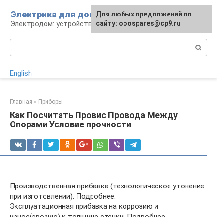
Перейти
Электрика для дома
Для любых предложений по
к
Электродом: устройства, кабели, ремонт
сайту: ooospares@cp9.ru
контенту
Поиск:
English
Главная
»
Приборы
Как Посчитать Провис Провода Между
Опорами Условие прочности
Производственная прибавка (технологическое утонение
при изготовлении). Подробнее.
Эксплуатационная прибавка на коррозию и
износ(эрозию) к толщине стенки. Подробнее.