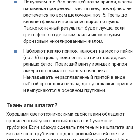
Полусухим, т.е. без висящей капли припоя, жалом
паяльника прогревают места паек, пока флюс не
растечется по всем щелочкам, поз. 5. Греть до
кипения флюса и появления паров не нужно.
Также конечный результат будет лучше, если
греть флюс отдельным паяльником с сухим
бронзовым никелированным жалом.
Набирают каплю припоя, наносят на место пайки
(поз. 6) и греют, пока он не затечет везде, как
раньше флюс. Повисший внизу излишек припоя
аккуратно снимают жалом паяльника.
Накладывать нерасплавленный припой в виде
гибкой проволоки нельзя, да тугоплавкие припои
и выпускаются в основном прутками.
Ткань или шпагат?
Хорошими светотехническими свойствами обладают
пропиленовый упаковочный шпагат и бумажные
трубочки. Если абажур сделать плетеным из шпагата или
из газетных трубочек, он даст ровный мягкий свет, и