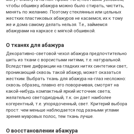
чтобы обшивку абажура можно было стирать, чистить,
менять по желанию. Поэтому стеклянных или цельных
жестких пластиковых абажуров не касаемся; их к тому
же и дома самому делать нельзя. Т.е., займемся
абажурами на каркасе с мягкой обшивкой.
О тканях для абажура
Декоративно-световой чехол абажура предпочтительно
шить из ткани с ворсистыми нитями, т.е. натуральной.
Вследствие дифракции на гладких нитях синтетики свет,
проникающий сквозь такой абажур, может оказаться
жестким. Выбрать ткань для абажура на-глаз несложно:
сквозь образец, плавно его поворачивая, смотрят на
какой-нибудь компактный яркий источник света;
желательно светодиодный, т.к. он дает наиболее
когерентный, т.е. упорядоченный, свет. Критерий выбора
прост: чем меньше наблюдается под разными углами
зрения муаровых полос, тем ткань лучше.
О восстановлении абажура