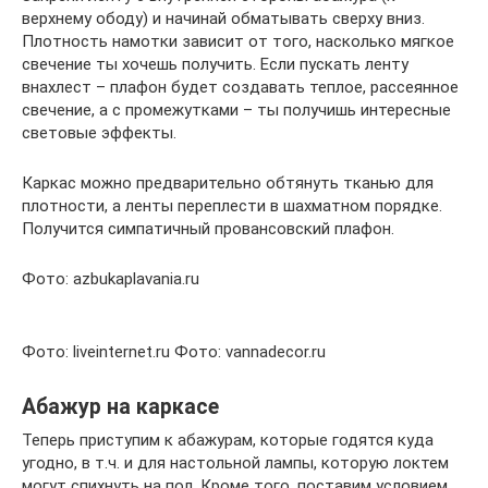
верхнему ободу) и начинай обматывать сверху вниз.
Плотность намотки зависит от того, насколько мягкое
свечение ты хочешь получить. Если пускать ленту
внахлест – плафон будет создавать теплое, рассеянное
свечение, а с промежутками – ты получишь интересные
световые эффекты.
Каркас можно предварительно обтянуть тканью для
плотности, а ленты переплести в шахматном порядке.
Получится симпатичный провансовский плафон.
Фото: azbukaplavania.ru
Фото: liveinternet.ru Фото: vannadecor.ru
Абажур на каркасе
Теперь приступим к абажурам, которые годятся куда
угодно, в т.ч. и для настольной лампы, которую локтем
могут спихнуть на пол. Кроме того, поставим условием,