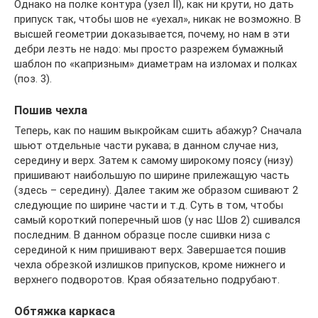
Однако на полке контура (узел II), как ни крути, но дать
припуск так, чтобы шов не «уехал», никак не возможно. В
высшей геометрии доказывается, почему, но нам в эти
дебри лезть не надо: мы просто разрежем бумажный
шаблон по «капризным» диаметрам на изломах и полках
(поз. 3).
Пошив чехла
Теперь, как по нашим выкройкам сшить абажур? Сначала
шьют отдельные части рукава; в данном случае низ,
середину и верх. Затем к самому широкому поясу (низу)
пришивают наибольшую по ширине прилежащую часть
(здесь – середину). Далее таким же образом сшивают 2
следующие по ширине части и т.д. Суть в том, чтобы
самый короткий поперечный шов (у нас Шов 2) сшивался
последним. В данном образце после сшивки низа с
серединой к ним пришивают верх. Завершается пошив
чехла обрезкой излишков припусков, кроме нижнего и
верхнего подворотов. Края обязательно подрубают.
Обтяжка каркаса