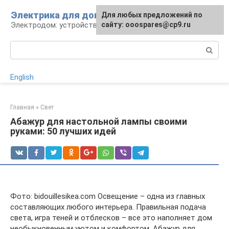
Перейти
Электрика для дома
Для любых предложений по
к
Электродом: устройства, кабели, ремонт
сайту: ooospares@cp9.ru
контенту
Поиск:
English
Главная
»
Свет
Абажур для настольной лампы своими
руками: 50 лучших идей
Фото: bidouillesikea.com Освещение – одна из главных
составляющих любого интерьера. Правильная подача
света, игра теней и отблесков – все это наполняет дом
необыкновенным уютом и комфортом. Абажур для