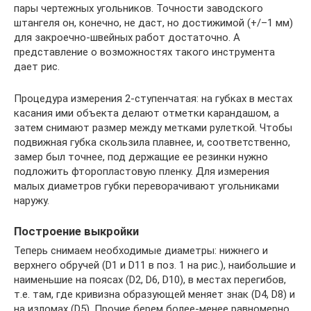
пары чертежных угольников. Точности заводского
штангеля он, конечно, не даст, но достижимой (+/–1 мм)
для закроечно-швейных работ достаточно. А
представление о возможностях такого инструмента
дает рис.
Процедура измерения 2-ступенчатая: на губках в местах
касания ими объекта делают отметки карандашом, а
затем снимают размер между метками рулеткой. Чтобы
подвижная губка скользила плавнее, и, соответственно,
замер был точнее, под держащие ее резинки нужно
подложить фторопластовую пленку. Для измерения
малых диаметров губки переворачивают угольниками
наружу.
Построение выкройки
Теперь снимаем необходимые диаметры: нижнего и
верхнего обручей (D1 и D11 в поз. 1 на рис.), наибольшие и
наименьшие на поясах (D2, D6, D10), в местах перегибов,
т.е. там, где кривизна образующей меняет знак (D4, D8) и
на изломах (D5). Прочие берем более-менее равномерно