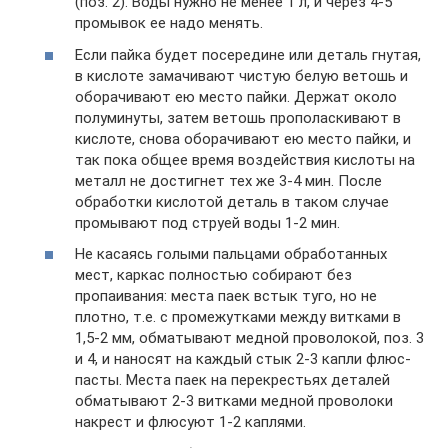
(поз. 2). Воды нужно не менее 1 л, и через 4-5
промывок ее надо менять.
Если пайка будет посередине или деталь гнутая,
в кислоте замачивают чистую белую ветошь и
оборачивают ею место пайки. Держат около
полуминуты, затем ветошь прополаскивают в
кислоте, снова оборачивают ею место пайки, и
так пока общее время воздействия кислоты на
металл не достигнет тех же 3-4 мин. После
обработки кислотой деталь в таком случае
промывают под струей воды 1-2 мин.
Не касаясь голыми пальцами обработанных
мест, каркас полностью собирают без
пропаивания: места паек встык туго, но не
плотно, т.е. с промежутками между витками в
1,5-2 мм, обматывают медной проволокой, поз. 3
и 4, и наносят на каждый стык 2-3 капли флюс-
пасты. Места паек на перекрестьях деталей
обматывают 2-3 витками медной проволоки
накрест и флюсуют 1-2 каплями.