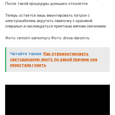
После такой процедуры донышко отколется.
Теперь остается лишь вмонтировать патрон с
электрокабелем, вкрутить лампочку с красивой
спиралью и наслаждаться приятным мягким свечением.
Фото: remont-samomy.ru Фото: drova-darom.ru
Читайте также:
Как отремонтировать
светодиодную ленту, по какой причине она
перестала гореть