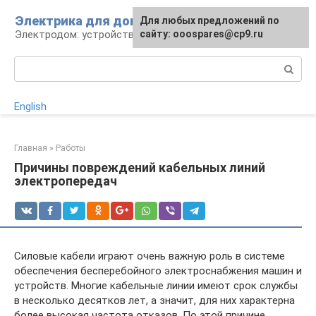
Перейти
Электрика для дома
Для любых предложений по
к
Электродом: устройства, кабели, ремонт
сайту: ooospares@cp9.ru
контенту
Поиск:
English
Главная
»
Работы
Причины повреждений кабельных линий
электропередач
Силовые кабели играют очень важную роль в системе
обеспечения бесперебойного электроснабжения машин и
устройств. Многие кабельные линии имеют срок службы
в несколько десятков лет, а значит, для них характерна
более высокая частота отказов. По этой причине