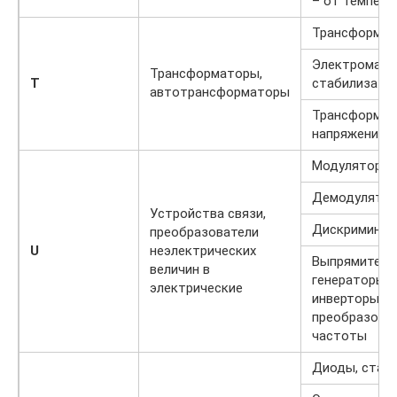
– от темпера
Трансформат
Электромагн
Трансформаторы,
T
стабилизато
автотрансформаторы
Трансформа
напряжения
Модуляторы
Демодулято
Устройства связи,
Дискримина
преобразователи
U
неэлектрических
Выпрямители
величин в
генераторы ч
электрические
инверторы,
преобразова
частоты
Диоды, стаб