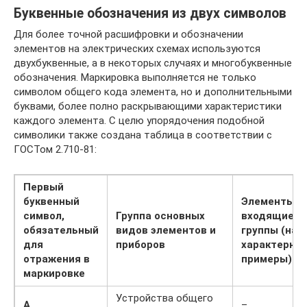
Буквенные обозначения из двух символов
Для более точной расшифровки и обозначении
элементов на электрических схемах используются
двухбуквенные, а в некоторых случаях и многобуквенные
обозначения. Маркировка выполняется не только
символом общего кода элемента, но и дополнительными
буквами, более полно раскрывающими характеристики
каждого элемента. С целю упорядочения подобной
символики также создана таблица в соответствии с
ГОСТом 2.710-81:
Первый
буквенный
Элементы,
символ,
Группа основных
входящие в 
обязательный
видов элементов и
группы (наи
для
приборов
характерны
отражения в
примеры)
маркировке
Устройства общего
A
–