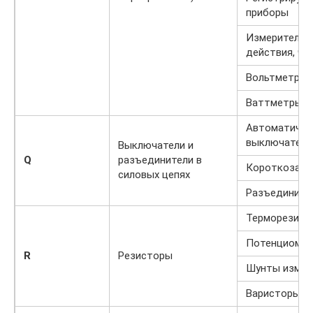
приборы
Измерители 
действия, ча
Вольтметры
Ваттметры
Автоматичес
выключатели
Выключатели и
Q
разъединители в
Короткозамы
силовых цепях
Разъедините
Терморезист
Потенциоме
R
Резисторы
Шунты измер
Варисторы