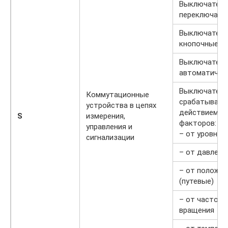
Выключатели
переключате
Выключатели
кнопочные
Выключатели
автоматичес
Выключатели
Коммутационные
срабатывающ
устройства в цепях
действием р
S
измерения,
факторов:
управления и
– от уровня
сигнализации
– от давлени
– от положен
(путевые)
– от частот
вращения