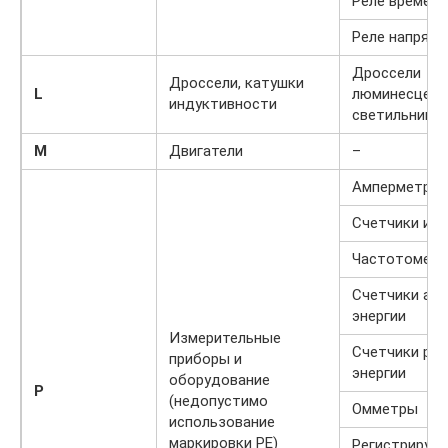
Реле времени
Реле напряже
Дроссели
Дроссели, катушки
L
люминесцент
индуктивности
светильнико
M
Двигатели
–
Амперметры
Счетчики им
Частотомет
Счетчики ак
энергии
Измерительные
Счетчики ре
приборы и
энергии
оборудование
P
(недопустимо
Омметры
использование
маркировки РЕ)
Регистрирую