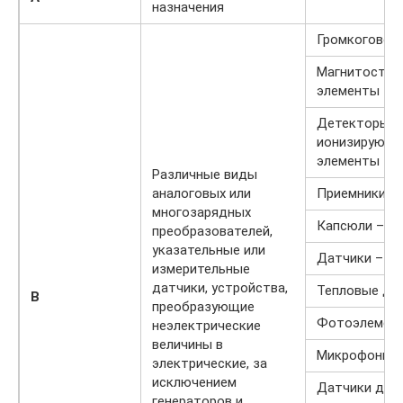
назначения
Громкоговор
Магнитостри
элементы
Детекторы
ионизирующи
элементы
Различные виды
аналоговых или
Приемники –
многозарядных
Капсюли – т
преобразователей,
указательные или
Датчики – с
измерительные
датчики, устройства,
Тепловые да
B
преобразующие
Фотоэлемен
неэлектрические
величины в
Микрофоны
электрические, за
исключением
Датчики дав
генераторов и