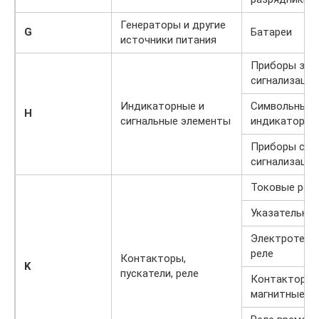
Генераторы и другие
G
Батареи
источники питания
Приборы зву
сигнализации
Индикаторные и
Символьные
H
сигнальные элементы
индикаторы
Приборы све
сигнализации
Токовые рел
Указательные
Электротепл
реле
Контакторы,
K
пускатели, реле
Контакторы,
магнитные пу