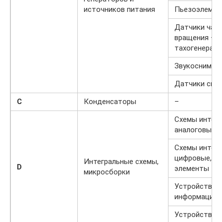
источников питания
Пьезоэлеме
Датчики час
вращения –
тахогенерат
Звукоснимат
Датчики ско
C
Конденсаторы
–
Схемы интег
аналоговые
Схемы интегр
цифровые, ло
Интегральные схемы,
D
элементы
микросборки
Устройства х
информации
Устройства 