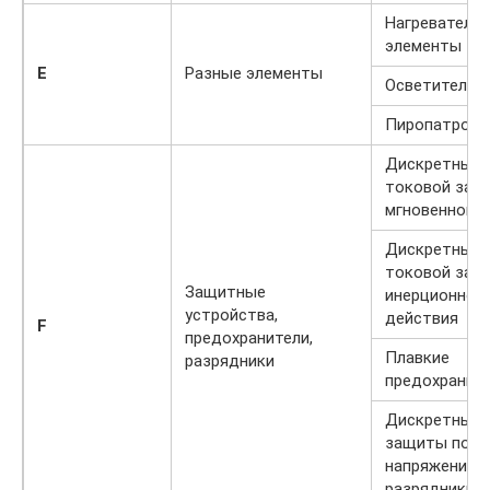
Нагреватель
элементы
E
Разные элементы
Осветительн
Пиропатрон
Дискретные 
токовой защ
мгновенного 
Дискретные 
токовой защ
Защитные
инерционног
устройства,
действия
F
предохранители,
Плавкие
разрядники
предохранит
Дискретные 
защиты по
напряжению,
разрядники