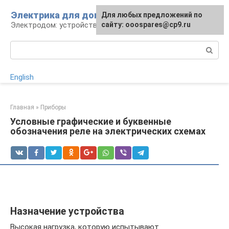
Перейти
Электрика для дома
Для любых предложений по
к
Электродом: устройства, кабели, ремонт
сайту: ooospares@cp9.ru
контенту
Поиск:
English
Главная
»
Приборы
Условные графические и буквенные
обозначения реле на электрических схемах
Назначение устройства
Высокая нагрузка, которую испытывают