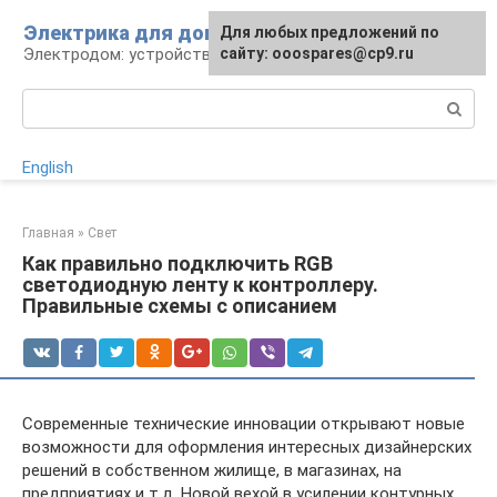
Перейти
Электрика для дома
Для любых предложений по
к
Электродом: устройства, кабели, ремонт
сайту: ooospares@cp9.ru
контенту
Поиск:
English
Главная
»
Свет
Как правильно подключить RGB
светодиодную ленту к контроллеру.
Правильные схемы с описанием
Современные технические инновации открывают новые
возможности для оформления интересных дизайнерских
решений в собственном жилище, в магазинах, на
предприятиях и т.д. Новой вехой в усилении контурных