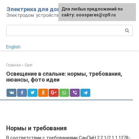
Перейти
Электрика для дома
Для любых предложений по
к
Электродом: устройства, кабели, ремонт
сайту: ooospares@cp9.ru
контенту
Поиск:
English
Главная
»
Свет
Освещение в спальне: нормы, требования,
нюансы, фото идеи
Нормы и требования
В соответствии с требованиями СанПиН 2.2.1/2.1.1.1278-