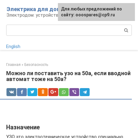
Перейти
Электрика для дома
Для любых предложений по
к
Электродом: устройства, кабели, ремонт
сайту: ooospares@cp9.ru
контенту
Поиск:
English
Главная
»
Безопасность
Можно ли поставить узо на 50а, если вводной
автомат тоже на 50а?
Назначение
УЗО это электротехническое устройство специально