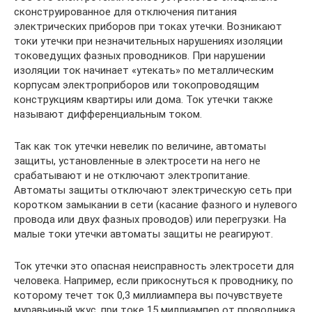
сконструированное для отключения питания
электрических приборов при токах утечки. Возникают
токи утечки при незначительных нарушениях изоляции
токоведущих фазных проводников. При нарушении
изоляции ток начинает «утекать» по металлическим
корпусам электроприборов или токопроводящим
конструкциям квартиры или дома. Ток утечки также
называют дифференциальным током.
Так как ток утечки невелик по величине, автоматы
защиты, установленные в электросети на него не
срабатывают и не отключают электропитание.
Автоматы защиты отключают электрическую сеть при
коротком замыкании в сети (касание фазного и нулевого
провода или двух фазных проводов) или перегрузки. На
малые токи утечки автоматы защиты не реагируют.
Ток утечки это опасная неисправность электросети для
человека. Например, если прикоснуться к проводнику, по
которому течет ток 0,3 миллиампера вы почувствуете
муравьиный укус, при токе 15 миллиампер от проводника