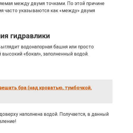
ряемая между двумя точками. По этой причине
ия часто указываются как «между» двумя
ния гидравлики
 выглядит водонапорная башня или просто
й высокий «бокал», заполненный водой.
вешать бра (над кроватью, тумбочкой,
 доверху наполнена водой. Получается, в данный
вление!