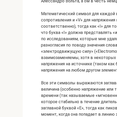
Алессандро Вольта, а ом в честь нем
Математический символ для каждой в
сопротивления и «V» для напряжения г
соответственно), тогда как «I» для 
что буква «I» должна представлять «и
по исследованиям, которые мне удал
разногласия по поводу значения слова
«электродвижущую силу» («Electromot
взаимозаменяемы, хотя в некоторых 
напряжения на источнике (таком как б
напряжения на любом другом элемент
Все эти символы выражаются заглавн
величина (особенно напряжение или 
времени (так называемые «мгновенны
которое стабильно в течение длитель
заглавной буквой «E», тогда как пик
момент, когда она попадает в линию 