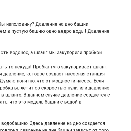
я бы наполовину? Давление на дно башни
ьем в пустую башню одно ведро воды! Давление
сть водонос, а шланг мы закупорили пробкой.
ать то некуда! Пробка туго закупоривает шланг.
я давление, которое создает насосная станция.
 Думаю понятно, что от мощности насоса. Если
робка вылетит со скоростью пули, или давление
 в шланге. В данном случае давление создается с
ть, что это модель башни с водой в
о водобашню. Здесь давление на дно создается
говорил, давление на дне башни зависит от того,