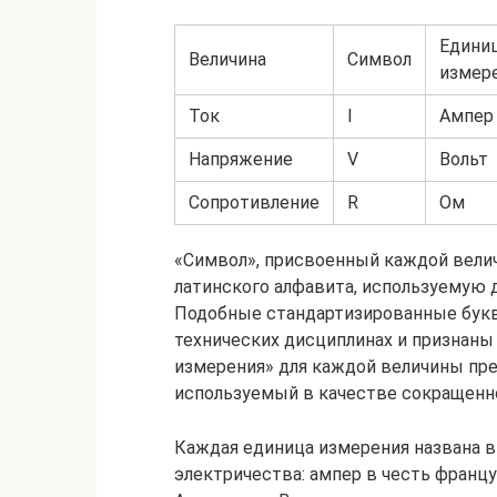
Едини
Величина
Символ
измер
Ток
I
Ампер
Напряжение
V
Вольт
Сопротивление
R
Ом
«Символ», присвоенный каждой велич
латинского алфавита, используемую 
Подобные стандартизированные букв
технических дисциплинах и признаны
измерения» для каждой величины пре
используемый в качестве сокращенн
Каждая единица измерения названа в
электричества: ампер в честь францу