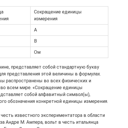
ца
Сокращение единицы
ения
измерения
А
В
Ом
ине, представляет собой стандартную букву
для представления этой величины в формулах.
ы распространены во всех физических и
 во всем мире. «Сокращение единицы
дставляет собой алфавитный символ(ы),
ого обозначения конкретной единицы измерения.
 честь известного экспериментатора в области
за Андре М. Ампера, вольт в честь итальянца