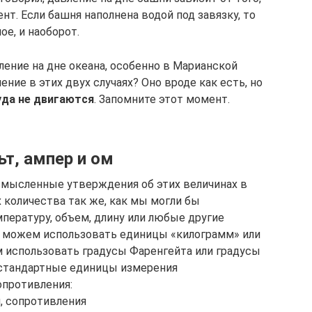
т. Если башня наполнена водой под завязку, то
ое, и наоборот.
ление на дне океана, особенно в Марианской
ние в этих двух случаях? Оно вроде как есть, но
уда не двигаются
. Запомните этот момент.
т, ампер и ом
мысленные утверждения об этих величинах в
 количества так же, как мы могли бы
пературу, объем, длину или любые другие
 можем использовать единицы «килограмм» или
 использовать градусы Фаренгейта или градусы
 стандартные единицы измерения
опротивления:
, сопротивления