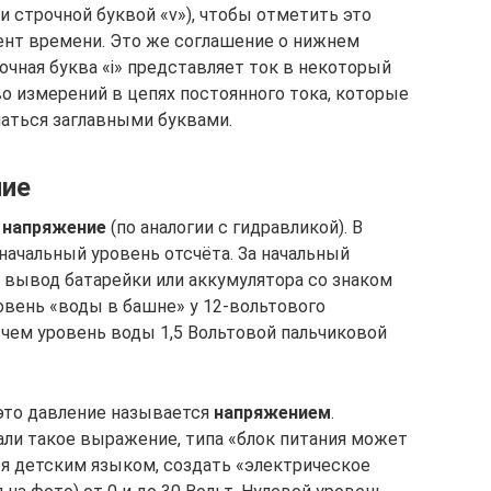
и строчной буквой «v»), чтобы отметить это
ент времени. Это же соглашение о нижнем
рочная буква «i» представляет ток в некоторый
 измерений в цепях постоянного тока, которые
чаться заглавными буквами.
ние
е
напряжение
(по аналогии с гидравликой). В
 начальный уровень отсчёта. За начальный
т вывод батарейки или аккумулятора со знаком
овень «воды в башне» у 12-вольтового
чем уровень воды 1,5 Вольтовой пальчиковой
, это давление называется
напряжением
.
али такое выражение, типа «блок питания может
оря детским языком, создать «электрическое