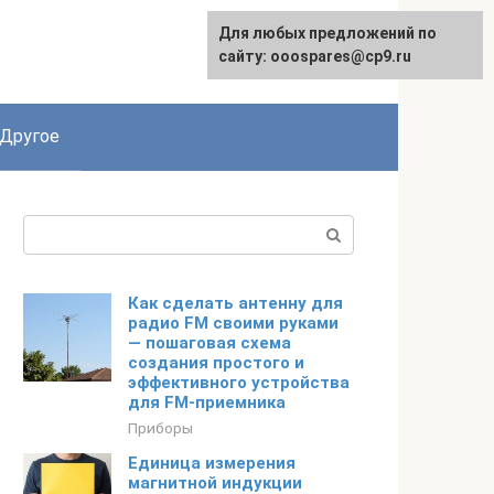
Для любых предложений по
English
сайту: ooospares@cp9.ru
Другое
Поиск:
Как сделать антенну для
радио FM своими руками
— пошаговая схема
создания простого и
эффективного устройства
для FM-приемника
Приборы
Единица измерения
магнитной индукции