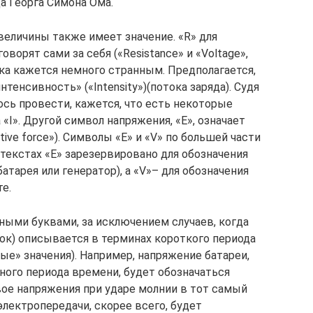
ца Георга Симона Ома.
еличины также имеет значение. «R» для
оворят сами за себя («Resistance» и «Voltage»,
тока кажется немного странным. Предполагается,
нтенсивность» («Intensity»)(потока заряда). Судя
ось провести, кажется, что есть некоторые
 «I». Другой символ напряжения, «E», означает
ive force»). Символы «E» и «V» по большей части
текстах «E» зарезервировано для обозначения
атарея или генератор), а «V»– для обозначения
е.
ыми буквами, за исключением случаев, когда
ток) описывается в терминах короткого периода
е» значения). Например, напряжение батареи,
ного периода времени, будет обозначаться
овое напряжения при ударе молнии в тот самый
электропередачи, скорее всего, будет