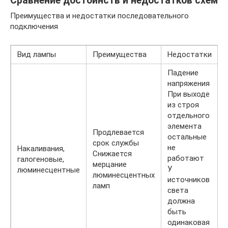
Сравнение достоинств и недостатков схем
Преимущества и недостатки последовательного
подключения
Вид лампы
Преимущества
Недостатки
Падение
напряжения
При выходе
из строя
отдельного
элемента
Продлевается
остальные
срок службы
не
Накаливания,
Снижается
работают
галогеновые,
мерцание
У
люминесцентные
люминесцентных
источников
ламп
света
должна
быть
одинаковая