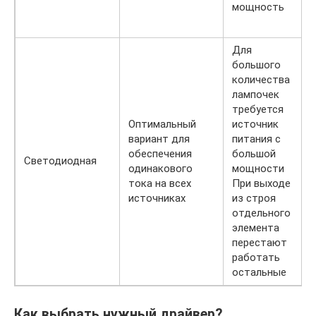
мощность
Для
большого
количества
лампочек
требуется
Оптимальный
источник
вариант для
питания с
обеспечения
большой
Светодиодная
одинакового
мощности
тока на всех
При выходе
источниках
из строя
отдельного
элемента
перестают
работать
остальные
Как выбрать нужный драйвер?