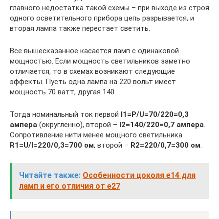
главного недостатка такой схемы – при выходе из строя
одного осветительного прибора цепь разрывается, и
вторая лампа также перестает светить.
Все вышесказанное касается ламп с одинаковой
мощностью. Если мощность светильников заметно
отличается, то в схемах возникают следующие
эффекты. Пусть одна лампа на 220 вольт имеет
мощность 70 ватт, другая 140.
Тогда номинальный ток первой
I1=P/U=70/220=0,3
ампера
(округленно), второй –
I2=140/220=0,7 ампера
.
Сопротивление нити менее мощного светильника
R1=U/I=220/0,3=700 ом
, второй –
R2=220/0,7=300 ом
.
Читайте также:
Особенности цоколя е14 для
ламп и его отличия от e27