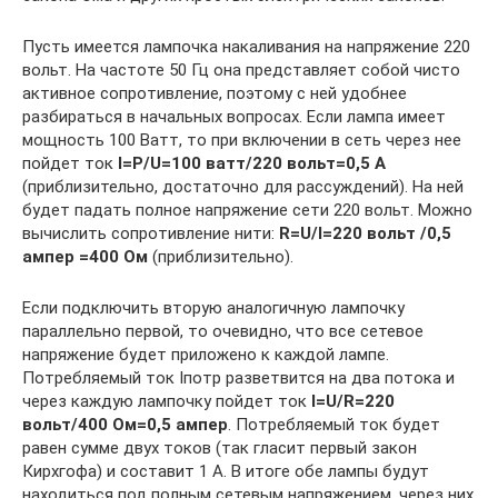
Пусть имеется лампочка накаливания на напряжение 220
вольт. На частоте 50 Гц она представляет собой чисто
активное сопротивление, поэтому с ней удобнее
разбираться в начальных вопросах. Если лампа имеет
мощность 100 Ватт, то при включении в сеть через нее
пойдет ток
I=P/U=100 ватт/220 вольт=0,5 А
(приблизительно, достаточно для рассуждений). На ней
будет падать полное напряжение сети 220 вольт. Можно
вычислить сопротивление нити:
R=U/I=220 вольт /0,5
ампер =400 Ом
(приблизительно).
Если подключить вторую аналогичную лампочку
параллельно первой, то очевидно, что все сетевое
напряжение будет приложено к каждой лампе.
Потребляемый ток Iпотр разветвится на два потока и
через каждую лампочку пойдет ток
I=U/R=220
вольт/400 Ом=0,5 ампер
. Потребляемый ток будет
равен сумме двух токов (так гласит первый закон
Кирхгофа) и составит 1 А. В итоге обе лампы будут
находиться под полным сетевым напряжением, через них