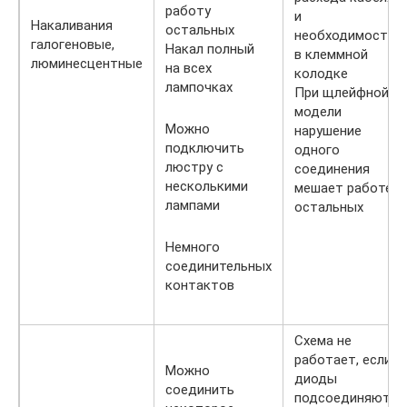
работу
и
Накаливания
остальных
необходимости
галогеновые,
Накал полный
в клеммной
люминесцентные
на всех
колодке
лампочках
При щлейфной
модели
Можно
нарушение
подключить
одного
люстру с
соединения
несколькими
мешает работе
лампами
остальных
Немного
соединительных
контактов
Схема не
работает, если
Можно
диоды
соединить
подсоединяются