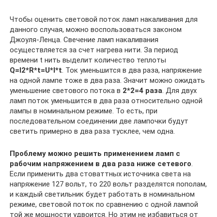
Чтобы оценить световой поток ламп накаливания для
данного случая, можно воспользоваться законом
Джоуля-Ленца. Свечение ламп накаливания
осуществляется за счет нагрева нити. За период
времени t нить выделит количество теплоты
Q=I2*R*t=U*I*t
. Ток уменьшится в два раза, напряжение
на одной лампе тоже в два раза. Значит можно ожидать
уменьшение светового потока в
2*2=4 раза
. Для двух
ламп поток уменьшится в два раза относительно одной
лампы в номинальном режиме. То есть, при
последовательном соединении две лампочки будут
светить примерно в два раза тусклее, чем одна.
Проблему можно решить применением ламп с
рабочим напряжением в два раза ниже сетевого
.
Если применить два стоваттных источника света на
напряжение 127 вольт, то 220 вольт разделятся пополам,
и каждый светильник будет работать в номинальном
режиме, световой поток по сравнению с одной лампой
той же мощности удвоится. Но этим не избавиться от