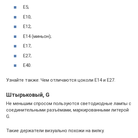
Е5;
Е10;
Е12;
Е14 (миньон);
Е17;
Е27;
Е40.
Узнайте также: Чем отличаются цоколи Е14 и Е27.
Штырьковый, G
Не меньшим спросом пользуются светодиодные лампы с
соединительными разъёмами, маркированными литерой
G.
Такие держатели визуально похожи на вилку.