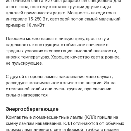
источников света. Е27 был разработан специально для
этого типа, поэтому в их конструкции другие виды
цоколей применяются редко. Мощность находится в
интервале 15-250 Вт, световой поток самый маленький —
примерно 10 лм/Вт.
Плюсами можно назвать низкую цену, простоту и
надежность конструкции, стабильное свечение в
трудных условиях эксплуатации: высокой влажности,
низких температурах. Хорошее качество света: ровное,
не пульсирующее.
С другой стороны лампы накаливания мало служат,
расходуют максимальное количество энергии. Из-за
стеклянной колбы они очень хрупкие, при свечении
сильно нагреваются.
Энергосберегающие
Компактные люминесцентные лампы (КЛЛ) пришли на
смену лампам накаливания. КЛЛ отличаются от обычных
прямых ламп дневного света формой: трубка с парами