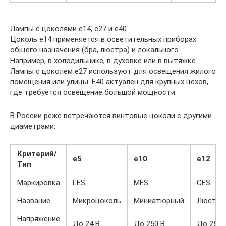
Лампы с цоколями е14, е27 и е40
Цоколь е14 применяется в осветительных приборах
общего назначения (бра, люстра) и локального.
Например, в холодильнике, в духовке или в вытяжке.
Лампы с цоколем е27 используют для освещения жилого
помещения или улицы. Е40 актуален для крупных цехов,
где требуется освещение большой мощности.
В России реже встречаются винтовые цоколи с другими
диаметрами:
Критерий/
е5
е10
е12
Тип
Маркировка
LES
MES
CES
Название
Микроцоколь
Миниатюрный
Люстро
Напряжение
До 24 В
До 250 В
До 250 