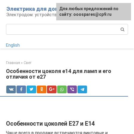
Перейти
Электрика для дома
Для любых предложений по
к
Электродом: устройства, кабели, ремонт
сайту: ooospares@cp9.ru
контенту
Поиск:
English
Главная
»
Свет
Особенности цоколя е14 для ламп и его
отличия от e27
Особенности цоколей Е27 и Е14
Чаще всего в продаже встречаются винтовые и