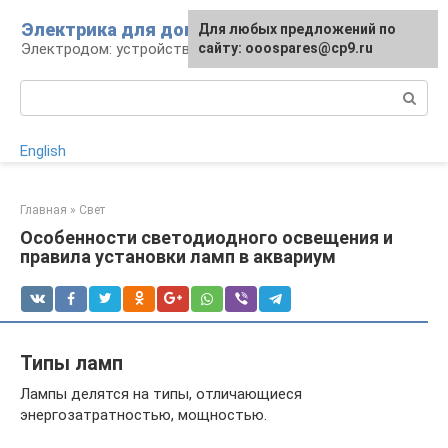
Перейти
Электрика для дома
Для любых предложений по
к
Электродом: устройства, кабели, ремонт
сайту: ooospares@cp9.ru
контенту
Поиск:
English
Главная
»
Свет
Особенности светодиодного освещения и
правила установки ламп в аквариум
Типы ламп
Лампы делятся на типы, отличающиеся
энергозатратностью, мощностью.