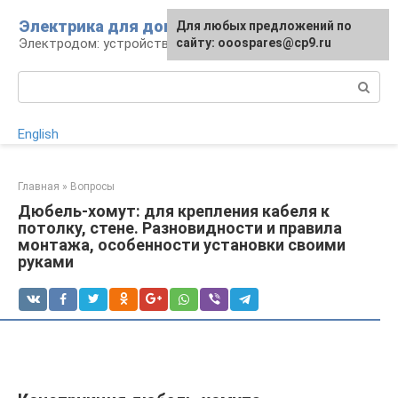
Перейти
Электрика для дома
Для любых предложений по
к
Электродом: устройства, кабели, ремонт
сайту: ooospares@cp9.ru
контенту
Поиск:
English
Главная
»
Вопросы
Дюбель-хомут: для крепления кабеля к
потолку, стене. Разновидности и правила
монтажа, особенности установки своими
руками