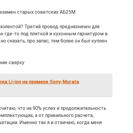
взамен старых советских АБ25М
изолентой? Третий провод предназначен для
н где-то под плиткой и кухонным гарнитуром в
но сказать, про запас, тем более он был куплен
ние сверху
ряд Li-ion на примере Sony-Murata
Я считаю, что на 90% успех и продолжительность
мплектующих, а от правильного расчета,
атации. Именно так я и отвечаю, когда меня