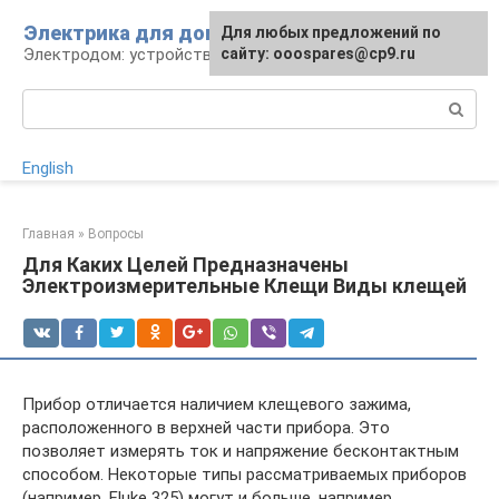
Перейти
Электрика для дома
Для любых предложений по
к
Электродом: устройства, кабели, ремонт
сайту: ooospares@cp9.ru
контенту
Поиск:
English
Главная
»
Вопросы
Для Каких Целей Предназначены
Электроизмерительные Клещи Виды клещей
Прибор отличается наличием клещевого зажима,
расположенного в верхней части прибора. Это
позволяет измерять ток и напряжение бесконтактным
способом. Некоторые типы рассматриваемых приборов
(например, Fluke 325) могут и больше, например,