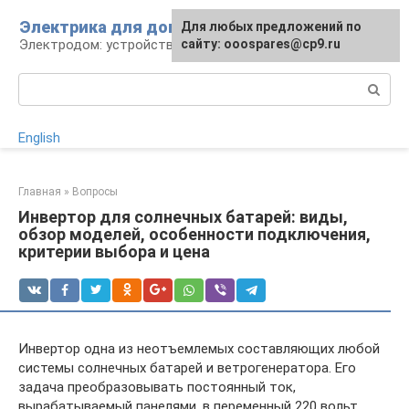
Перейти
Электрика для дома
Для любых предложений по
к
Электродом: устройства, кабели, ремонт
сайту: ooospares@cp9.ru
контенту
Поиск:
English
Главная
»
Вопросы
Инвертор для солнечных батарей: виды,
обзор моделей, особенности подключения,
критерии выбора и цена
Инвертор одна из неотъемлемых составляющих любой
системы солнечных батарей и ветрогенератора. Его
задача преобразовывать постоянный ток,
вырабатываемый панелями, в переменный 220 вольт,