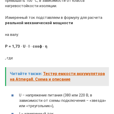
превышать 100 °С, в зависимости от класса
нагревостойкости изоляции.
Измеренный ток подставляем в формулу для расчета
реальной механической мощности
на валу:
Р = 1,73 · U · I · cosϕ · ƞ
, где
Читайте также:
Тестер емкости аккумулятора
на Atmega8. Схема и описание
U – напряжение питания (380 или 220 В, в
зависимости от схемы подключения – «звезда»
или «треугольник»),
I – измеренный ток,