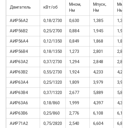
Мном,
Мпуск,
Ммак
Двигатель
кВт/об
Нм
Нм
Нм
АИР56А2
0,18/2730
0,630
1,385
1,385
АИР56В2
0,25/2700
0,884
1,945
1,945
АИР56А4
0,12/1350
0,849
1,868
1,868
АИР56В4
0,18/1350
1,273
2,801
2,801
АИР63А2
0,37/2730
1,294
2,848
2,848
АИР63В2
0,55/2730
1,924
4,233
4,233
АИР63А4
0,25/1320
1,809
3,979
3,979
АИР63В4
0,37/1320
2,677
5,889
5,889
АИР63А6
0,18/860
1,999
4,397
4,397
АИР63В6
0,25/860
2,776
6,108
6,108
АИР71А2
0,75/2820
2,540
6,604
6,858