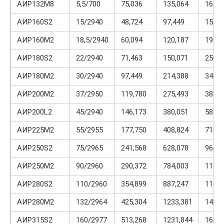
АИР132М8
5,5/700
75,036
135,064
165,0
АИР160S2
15/2940
48,724
97,449
155,9
АИР160М2
18,5/2940
60,094
120,187
192,2
АИР180S2
22/2940
71,463
150,071
250,1
АИР180М2
30/2940
97,449
214,388
341,0
АИР200М2
37/2950
119,780
275,493
383,2
АИР200L2
45/2940
146,173
380,051
584,6
АИР225М2
55/2955
177,750
408,824
710,9
АИР250S2
75/2965
241,568
628,078
966,2
АИР250М2
90/2960
290,372
784,003
1161,
АИР280S2
110/2960
354,899
887,247
1171,
АИР280М2
132/2964
425,304
1233,381
1488,
АИР315S2
160/2977
513,268
1231,844
1693,