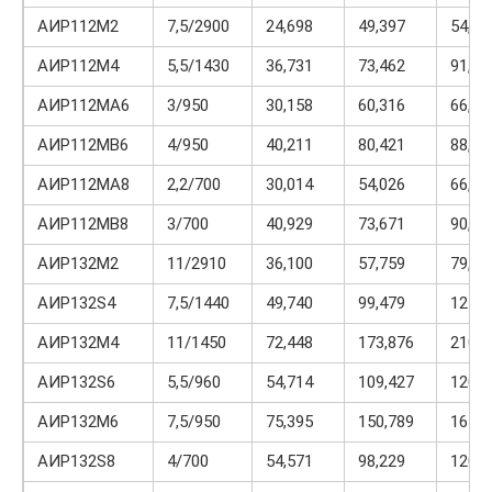
АИР112М2
7,5/2900
24,698
49,397
54,33
АИР112М4
5,5/1430
36,731
73,462
91,82
АИР112МА6
3/950
30,158
60,316
66,34
АИР112МВ6
4/950
40,211
80,421
88,46
АИР112МА8
2,2/700
30,014
54,026
66,03
АИР112МВ8
3/700
40,929
73,671
90,04
АИР132М2
11/2910
36,100
57,759
79,41
АИР132S4
7,5/1440
49,740
99,479
124,3
АИР132М4
11/1450
72,448
173,876
210,1
АИР132S6
5,5/960
54,714
109,427
120,3
АИР132М6
7,5/950
75,395
150,789
165,8
АИР132S8
4/700
54,571
98,229
120,0