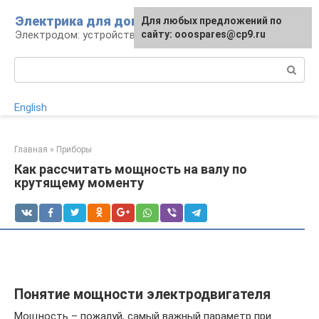
Перейти
Электрика для дома
Для любых предложений по
к
Электродом: устройства, кабели, ремонт
сайту: ooospares@cp9.ru
контенту
Поиск:
English
Главная
»
Приборы
Как рассчитать мощность на валу по
крутящему моменту
Понятие мощности электродвигателя
Мощность – пожалуй, самый важный параметр при