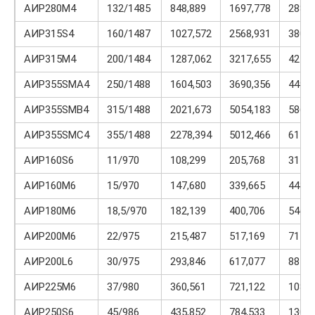
АИР280М4
132/1485
848,889
1697,778
2886,
АИР315S4
160/1487
1027,572
2568,931
3802,
АИР315М4
200/1484
1287,062
3217,655
4247,
АИР355SMA4
250/1488
1604,503
3690,356
4492,
АИР355SMВ4
315/1488
2021,673
5054,183
5862,
АИР355SMС4
355/1488
2278,394
5012,466
6151,
АИР160S6
11/970
108,299
205,768
314,0
АИР160М6
15/970
147,680
339,665
443,0
АИР180М6
18,5/970
182,139
400,706
546,4
АИР200М6
22/975
215,487
517,169
711,1
АИР200L6
30/975
293,846
617,077
881,5
АИР225М6
37/980
360,561
721,122
1081,
АИР250S6
45/986
435,852
784,533
1307,