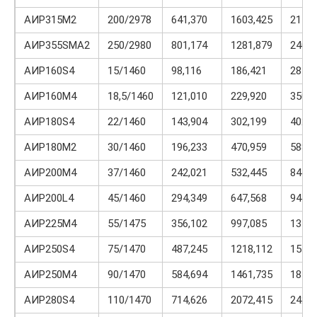
АИР315М2
200/2978
641,370
1603,425
2116,
АИР355SMA2
250/2980
801,174
1281,879
2403,
АИР160S4
15/1460
98,116
186,421
284,5
АИР160М4
18,5/1460
121,010
229,920
350,9
АИР180S4
22/1460
143,904
302,199
402,9
АИР180М2
30/1460
196,233
470,959
588,6
АИР200М4
37/1460
242,021
532,445
847,0
АИР200L4
45/1460
294,349
647,568
941,9
АИР225М4
55/1475
356,102
997,085
1317,
АИР250S4
75/1470
487,245
1218,112
1559,
АИР250М4
90/1470
584,694
1461,735
1871,
АИР280S4
110/1470
714,626
2072,415
2429,