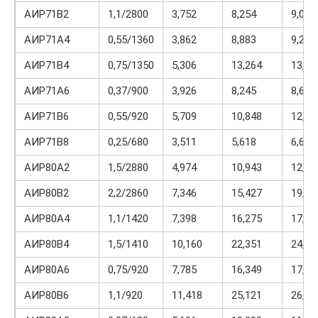
АИР71В2
1,1/2800
3,752
8,254
9,004
АИР71А4
0,55/1360
3,862
8,883
9,269
АИР71В4
0,75/1350
5,306
13,264
13,79
АИР71А6
0,37/900
3,926
8,245
8,637
АИР71В6
0,55/920
5,709
10,848
12,56
АИР71В8
0,25/680
3,511
5,618
6,671
АИР80А2
1,5/2880
4,974
10,943
12,93
АИР80В2
2,2/2860
7,346
15,427
19,10
АИР80А4
1,1/1420
7,398
16,275
17,75
АИР80В4
1,5/1410
10,160
22,351
24,38
АИР80А6
0,75/920
7,785
16,349
17,12
АИР80В6
1,1/920
11,418
25,121
26,26