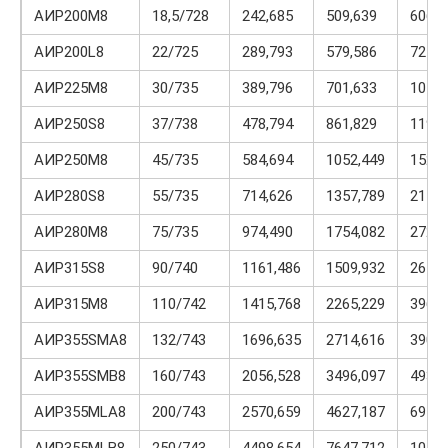
АИР200М8
18,5/728
242,685
509,639
606,7
АИР200L8
22/725
289,793
579,586
724,4
АИР225М8
30/735
389,796
701,633
1052,
АИР250S8
37/738
478,794
861,829
1196,
АИР250М8
45/735
584,694
1052,449
1520,
АИР280S8
55/735
714,626
1357,789
2143,
АИР280М8
75/735
974,490
1754,082
2728,
АИР315S8
90/740
1161,486
1509,932
2671,
АИР315М8
110/742
1415,768
2265,229
3964,
АИР355SMA8
132/743
1696,635
2714,616
3902,
AИР355SMB8
160/743
2056,528
3496,097
4935,
AИР355MLA8
200/743
2570,659
4627,187
6940,
AИР355MLB8
250/743
4498,654
7647,712
10796