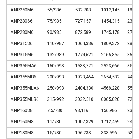
АИР250М6
55/986
532,708
1012,145
1811,
АИР280S6
75/985
727,157
1454,315
2326,
АИР280М6
90/985
872,589
1745,178
2792,
АИР315S6
110/987
1064,336
1809,372
2873,
АИР315М6
132/989
1274,621
2166,855
3696,
АИР355МА6
160/993
1538,771
2923,666
3539,
АИР355МВ6
200/993
1923,464
3654,582
4423,
АИР355MLA6
250/993
2404,330
4568,228
5529,
AИР355MLB6
315/992
3032,510
6065,020
7278,
АИР160S8
7,5/730
98,116
156,986
235,4
АИР160М8
11/730
1007,329
1712,459
2417,
АИР180М8
15/730
196,233
333,596
529,8