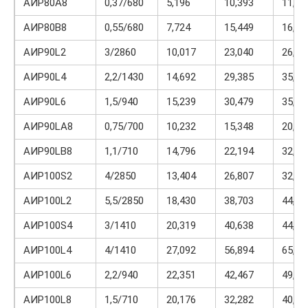
АИР80А8
0,37/680
5,196
10,393
11,95
АИР80В8
0,55/680
7,724
15,449
16,22
АИР90L2
3/2860
10,017
23,040
26,04
АИР90L4
2,2/1430
14,692
29,385
35,26
АИР90L6
1,5/940
15,239
30,479
35,05
АИР90LА8
0,75/700
10,232
15,348
20,46
АИР90LВ8
1,1/710
14,796
22,194
32,55
АИР100S2
4/2850
13,404
26,807
32,16
АИР100L2
5,5/2850
18,430
38,703
44,23
АИР100S4
3/1410
20,319
40,638
44,70
АИР100L4
4/1410
27,092
56,894
65,02
АИР100L6
2,2/940
22,351
42,467
49,17
АИР100L8
1,5/710
20,176
32,282
40,35