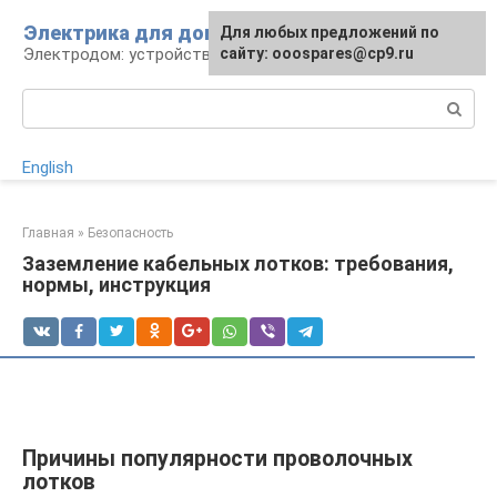
Перейти
Электрика для дома
Для любых предложений по
к
Электродом: устройства, кабели, ремонт
сайту: ooospares@cp9.ru
контенту
Поиск:
English
Главная
»
Безопасность
Заземление кабельных лотков: требования,
нормы, инструкция
Причины популярности проволочных
лотков