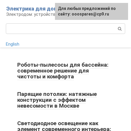
Перейти
Электрика для дома
Для любых предложений по
к
Электродом: устройства, кабели, ремонт
сайту: ooospares@cp9.ru
контенту
Поиск:
English
Роботы-пылесосы для бассейна:
современное решение для
чистоты и комфорта
Парящие потолки: натяжные
конструкции с эффектом
невесомости в Москве
Светодиодное освещение как
элемент современного интерьера: