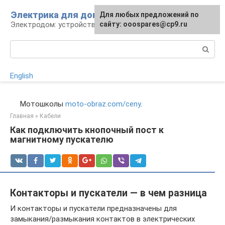
Перейти
Электрика для дома
Для любых предложений по
к
Электродом: устройства, кабели, ремонт
сайту: ooospares@cp9.ru
контенту
Поиск:
English
Мотошколы
moto-obraz.com/ceny
.
Главная
»
Кабели
Как подключить кнопочный пост к
магнитному пускателю
Контакторы и пускатели — в чем разница
И контакторы и пускатели предназначены для
замыкания/размыкания контактов в электрических