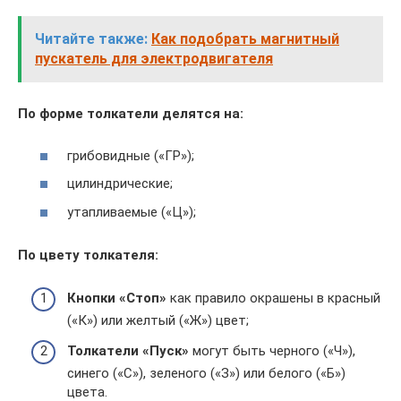
Читайте также:
Как подобрать магнитный
пускатель для электродвигателя
По форме толкатели делятся на:
грибовидные («ГР»);
цилиндрические;
утапливаемые («Ц»);
По цвету толкателя:
Кнопки «Стоп»
как правило окрашены в красный
(«К») или желтый («Ж») цвет;
Толкатели «Пуск»
могут быть черного («Ч»),
синего («С»), зеленого («З») или белого («Б»)
цвета.