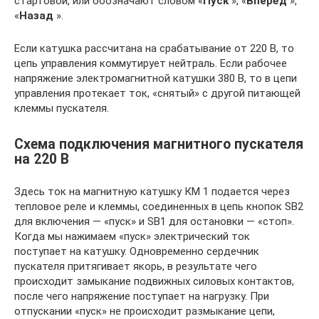
стартовой, или обозначают словом «
Пуск
», «
Вперёд
»,
«
Назад
».
Если катушка рассчитана на срабатывание от 220 В, то
цепь управления коммутирует нейтраль. Если рабочее
напряжение электромагнитной катушки 380 В, то в цепи
управления протекает ток, «снятый» с другой питающей
клеммы пускателя.
Схема подключения магнитного пускателя
на 220 В
Здесь ток на магнитную катушку КМ 1 подается через
тепловое реле и клеммы, соединенных в цепь кнопок SB2
для включения — «пуск» и SB1 для остановки — «стоп».
Когда мы нажимаем «пуск» электрический ток
поступает на катушку. Одновременно сердечник
пускателя притягивает якорь, в результате чего
происходит замыкание подвижных силовых контактов,
после чего напряжение поступает на нагрузку. При
отпускании «пуск» не происходит размыкание цепи,