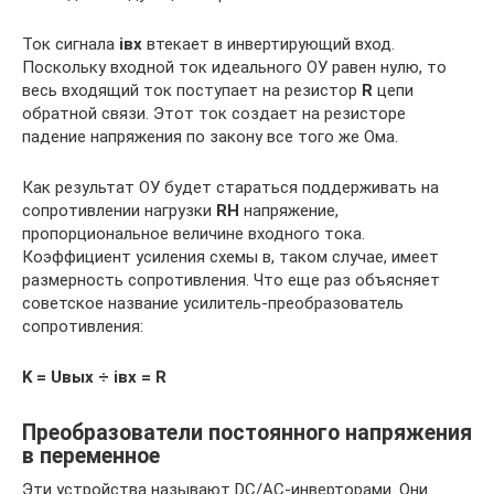
Ток сигнала
iвх
втекает в инвертирующий вход.
Поскольку входной ток идеального ОУ равен нулю, то
весь входящий ток поступает на резистор
R
цепи
обратной связи. Этот ток создает на резисторе
падение напряжения по закону все того же Ома.
Как результат ОУ будет стараться поддерживать на
сопротивлении нагрузки
RН
напряжение,
пропорциональное величине входного тока.
Коэффициент усиления схемы в, таком случае, имеет
размерность сопротивления. Что еще раз объясняет
советское название усилитель-преобразователь
сопротивления:
K = Uвых ÷ iвх = R
Преобразователи постоянного напряжения
в переменное
Эти устройства называют DC/AC‑инверторами. Они