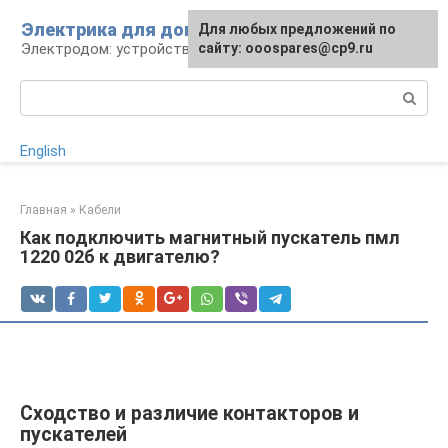
Перейти
Электрика для дома
Для любых предложений по
к
Электродом: устройства, кабели, ремонт
сайту: ooospares@cp9.ru
контенту
Поиск:
English
Главная
»
Кабели
Как подключить магнитный пускатель пмл
1220 02б к двигателю?
Сходство и различие контакторов и
пускателей