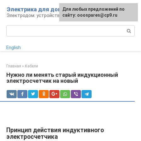
Перейти
Электрика для дома
Для любых предложений по
к
Электродом: устройства, кабели, ремонт
сайту: ooospares@cp9.ru
контенту
Поиск:
English
Главная
»
Кабели
Нужно ли менять старый индукционный
электросчетчик на новый
Принцип действия индуктивного
электросчетчика