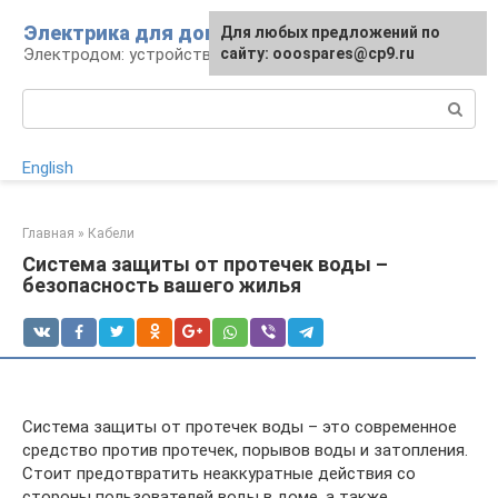
Перейти
Электрика для дома
Для любых предложений по
к
Электродом: устройства, кабели, ремонт
сайту: ooospares@cp9.ru
контенту
Поиск:
English
Главная
»
Кабели
Система защиты от протечек воды –
безопасность вашего жилья
Система защиты от протечек воды – это современное
средство против протечек, порывов воды и затопления.
Стоит предотвратить неаккуратные действия со
стороны пользователей воды в доме, а также