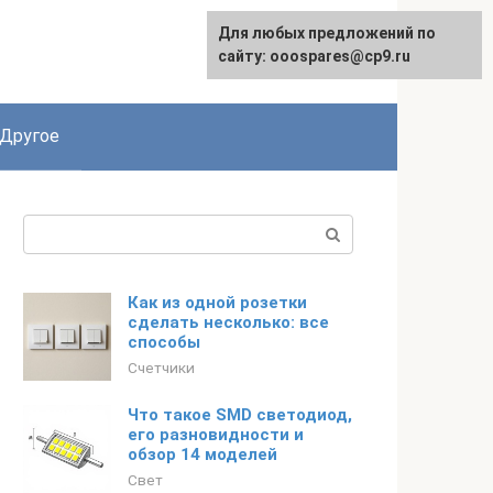
Для любых предложений по
English
сайту: ooospares@cp9.ru
Другое
Поиск:
Как из одной розетки
сделать несколько: все
способы
Счетчики
Что такое SMD светодиод,
его разновидности и
обзор 14 моделей
Свет