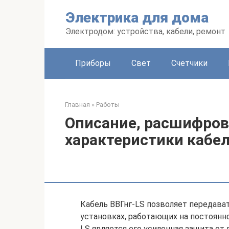
Перейти
Электрика для дома
к
контенту
Электродом: устройства, кабели, ремонт
Приборы
Свет
Счетчики
Главная
»
Работы
Описание, расшифров
характеристики кабел
Кабель ВВГнг-LS позволяет передава
установках, работающих на постоянно
LS является его усиленная защита от