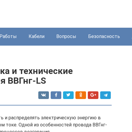
Работы
Кабели
Вопросы
Безопасность
ка и технические
я ВВГнг-LS
ть и распределять электрическую энергию в
м токе. Одной из особенностей провода ВВГнг-
 процессов возгорания.