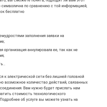
го, вы сможете понять, подходит ли вам этот
о символична по сравнению с той информацией,
рок бесплатно
емудростями заполнения заявки на
ие;
ая организация аннулировала ее, так как не
ия;
ть…
ся к электрической сети без лишней головной
но возможное количество действий, связанных
соединения. Вам нужно будет прислать нам
латить стоимость технологического
 Подробнее об услуге вы можете узнать на