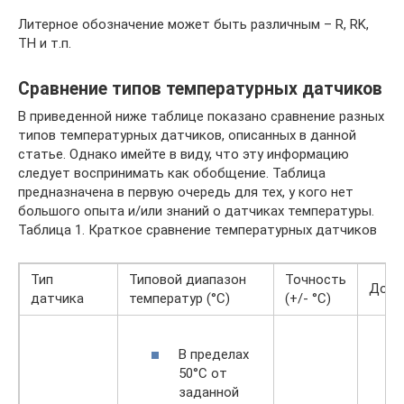
Литерное обозначение может быть различным – R, RK,
TH и т.п.
Сравнение типов температурных датчиков
В приведенной ниже таблице показано сравнение разных
типов температурных датчиков, описанных в данной
статье. Однако имейте в виду, что эту информацию
следует воспринимать как обобщение. Таблица
предназначена в первую очередь для тех, у кого нет
большого опыта и/или знаний о датчиках температуры.
Таблица 1. Краткое сравнение температурных датчиков
Тип
Типовой диапазон
Точность
Дост
датчика
температур (°C)
(+/- °C)
В пределах
50°C от
заданной