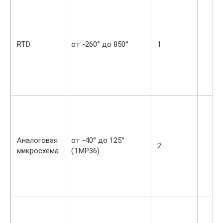
RTD
от -260° до 850°
1
Аналоговая
от -40° до 125°
2
микросхема
(TMP36)