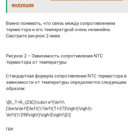
индукции
Важно понимать, что связь между сопротивлением
термистора и его температурой очень нелинейна.
Смотрите рисунок 2 ниже.
Рисунок 2 – Зависимость сопротивления NTC
термистора от температуры
Стандартная формула сопротивления NTC термистора в
зависимости от температуры определяется следующим
образом:
\[R_T=R_{25C}\cdot e^{\left\
{\beta\left[\left(1/\left(T+273\right)\right)-
\left(1/298\right)\right]\right\}}\]
где