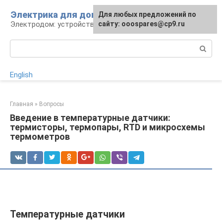
Перейти
Электрика для дома
Для любых предложений по
к
Электродом: устройства, кабели, ремонт
сайту: ooospares@cp9.ru
контенту
Поиск:
English
Главная
»
Вопросы
Введение в температурные датчики:
термисторы, термопары, RTD и микросхемы
термометров
Температурные датчики