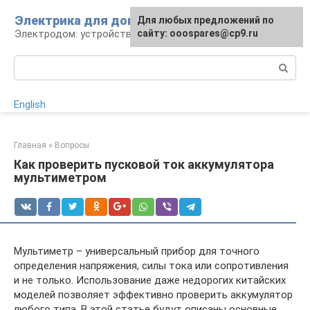
Перейти
Электрика для дома
Для любых предложений по
к
Электродом: устройства, кабели, ремонт
сайту: ooospares@cp9.ru
контенту
Поиск:
English
Главная
»
Вопросы
Как проверить пусковой ток аккумулятора
мультиметром
Мультиметр – универсальный прибор для точного
определения напряжения, силы тока или сопротивления
и не только. Использование даже недорогих китайских
моделей позволяет эффективно проверить аккумулятор
любого типа. В этой статье будут описаны основные