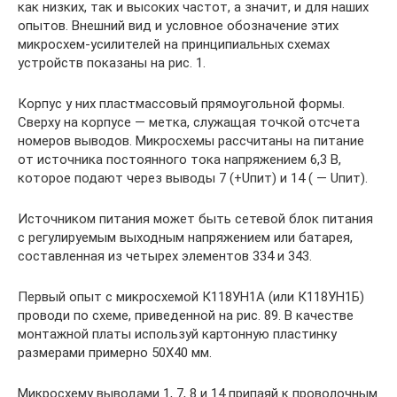
как низких, так и высоких частот, а значит, и для наших
опытов. Внешний вид и условное обозначение этих
микросхем-усилителей на принципиальных схемах
устройств показаны на рис. 1.
Корпус у них пластмассовый прямоугольной формы.
Сверху на корпусе — метка, служащая точкой отсчета
номеров выводов. Микросхемы рассчитаны на питание
от источника постоянного тока напряжением 6,3 В,
которое подают через выводы 7 (+Uпит) и 14 ( — Uпит).
Источником питания может быть сетевой блок питания
с регулируемым выходным напряжением или батарея,
составленная из четырех элементов 334 и 343.
Первый опыт с микросхемой К118УН1А (или К118УН1Б)
проводи по схеме, приведенной на рис. 89. В качестве
монтажной платы используй картонную пластинку
размерами примерно 50X40 мм.
Микросхему выводами 1, 7, 8 и 14 припаяй к проволочным