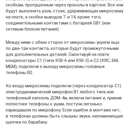
скобкам, пропущенным через проколы в картоне. Все они
будут выполнять роль стоек, удерживающих микросхему
на плате, а скобки выводов 7. и 14, кроме того,
соединительными контактами с батареей GB1 (или
сетевым блоком питания).
Между ними с обеих сторон от микросхемы укрепи еще
по два-три контакта, которые будут промежуточными
для дополнительных деталей. Смонтируй на плате
конденсаторы С1 (типа К50-6 или К50-3) и С2 (КЯС, БМ,
МБМ), подключи к выходу микросхемы головные
телефоны В2.
Ко входу микросхемы подключи (через конденсатор С1)
электродинамический микрофон В1 любого типа или
телефонный капсюль ДЭМ-4м, включи питание и, прижав
поплотнее телефоны к ушам, постучи легонько
карандашом по микрофону. Если ошибок в монтаже нет,
в телефонах должны быть слышны звуки, напоминающие
щелчки по барабану.