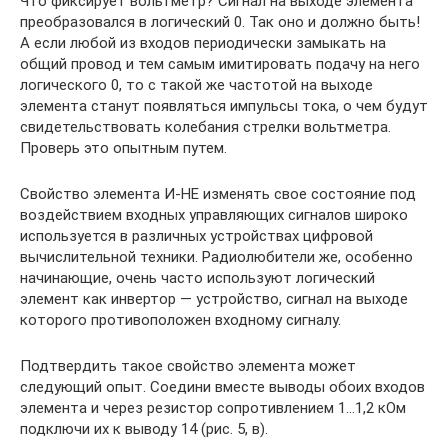
Что фиксирует вольтметр? Сигнал на выходе элемента
преобразовался в логический 0. Так оно и должно быть!
А если любой из входов периодически замыкать на
общий провод и тем самым имитировать подачу на него
логического 0, то с такой же частотой на выходе
элемента станут появляться импульсы тока, о чем будут
свидетельствовать колебания стрелки вольтметра.
Проверь это опытным путем.
Свойство элемента И-НЕ изменять свое состояние под
воздействием входных управляющих сигналов широко
используется в различных устройствах цифровой
вычислительной техники. Радиолюбители же, особенно
начинающие, очень часто используют логический
элемент как инвертор — устройство, сигнал на выходе
которого противоположен входному сигналу.
Подтвердить такое свойство элемента может
следующий опыт. Соедини вместе выводы обоих входов
элемента и через резистор сопротивлением 1…1,2 кОм
подключи их к выводу 14 (рис. 5, в).