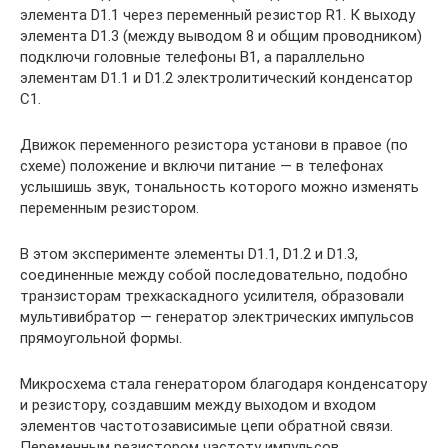
элемента D1.1 через переменный резистор R1. К выходу
элемента D1.3 (между выводом 8 и общим проводником)
подключи головные телефоны B1, a параллельно
элементам D1.1 и D1.2 электролитический конденсатор
С1.
Движок переменного резистора установи в правое (по
схеме) положение и включи питание — в телефонах
услышишь звук, тональность которого можно изменять
переменным резистором.
В этом эксперименте элементы D1.1, D1.2 и D1.3,
соединенные между собой последовательно, подобно
транзисторам трехкаскадного усилителя, образовали
мультивибратор — генератор электрических импульсов
прямоугольной формы.
Микросхема стала генератором благодаря конденсатору
и резистору, создавшим между выходом и входом
элементов частотозависимые цепи обратной связи.
Переменным резистором частоту импульсов,