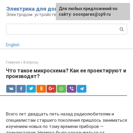
Перейти
Электрика для дома
Для любых предложений по
к
Электродом: устройства, кабели, ремонт
сайту: ooospares@cp9.ru
контенту
Поиск:
English
Главная
»
Вопросы
Что такое микросхема? Как ее проектируют и
производят?
Всего лет двадцать пять назад радиолюбителям и
специалистам старшего поколения пришлось заниматься
изучением новых по тому времени приборов —
транзисторов. Нелегко было отказываться от