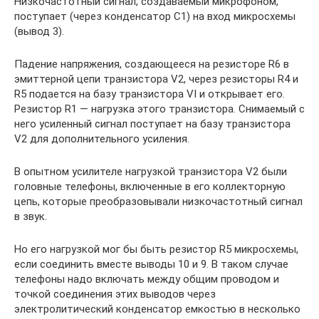
Низкочастотный сигнал, создаваемый микрофоном,
поступает (через конденсатор С1) на вход микросхемы
(вывод 3).
Падение напряжения, создающееся на резисторе R6 в
эмиттерной цепи транзистора V2, через резисторы R4 и
R5 подается на базу транзистора VI и открывает его.
Резистор R1 — нагрузка этого транзистора. Снимаемый с
него усиленный сигнал поступает на базу транзистора
V2 для дополнительного усиления.
В опытном усилителе нагрузкой транзистора V2 были
головные телефоны, включенные в его коллекторную
цепь, которые преобразовывали низкочастотный сигнал
в звук.
Но его нагрузкой мог бы быть резистор R5 микросхемы,
если соединить вместе выводы 10 и 9. В таком случае
телефоны надо включать между общим проводом и
точкой соединения этих выводов через
электролитический конденсатор емкостью в несколько