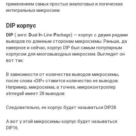
применением самых простых аналоговых и логических
интегральных микросхем.
DIP корпус
DIP
( англ.
D
ual
I
n-Line
P
ackage) — корпус с двумя рядами
выводов по длинным сторонам микросхемы. Раньше, да
наверное и сейчас, корпус DIP был самым популярным
корпусом для многовыводных микросхем. Выглядит он
вот так:
В зависимости от количества выводов микросхемы,
после слова «DIP» ставится количество ее выводов.
Например, микросхема, а точнее, микроконтроллер
atmega8 имеет 28 выводов:
Следовательно, ее корпус будет называться DIP28.
А вот у этой микросхемы корпус будет называться
DIP16.