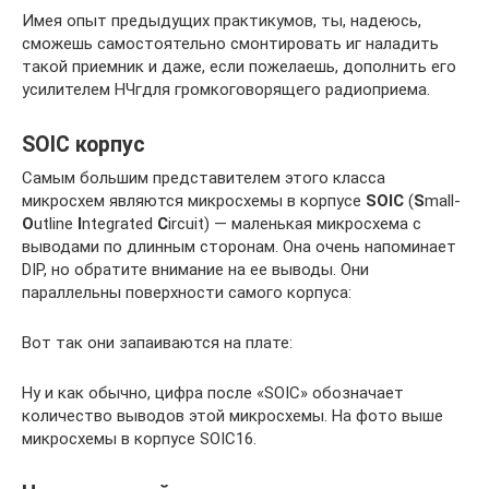
Имея опыт предыдущих практикумов, ты, надеюсь,
сможешь самостоятельно смонтировать иг наладить
такой приемник и даже, если пожелаешь, дополнить его
усилителем НЧгдля громкоговорящего радиоприема.
SOIC корпус
Самым большим представителем этого класса
микросхем являются микросхемы в корпусе
SOIC
(
S
mall-
O
utline
I
ntegrated
C
ircuit) — маленькая микросхема с
выводами по длинным сторонам. Она очень напоминает
DIP, но обратите внимание на ее выводы. Они
параллельны поверхности самого корпуса:
Вот так они запаиваются на плате:
Ну и как обычно, цифра после «SOIC» обозначает
количество выводов этой микросхемы. На фото выше
микросхемы в корпусе SOIC16.