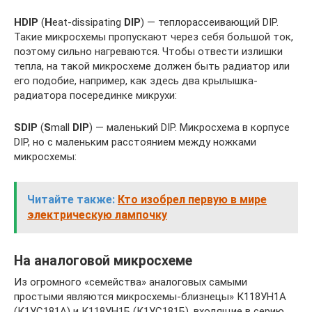
HDIP
(
H
eat-dissipating
DIP
) — теплорассеивающий DIP.
Такие микросхемы пропускают через себя большой ток,
поэтому сильно нагреваются. Чтобы отвести излишки
тепла, на такой микросхеме должен быть радиатор или
его подобие, например, как здесь два крылышка-
радиатора посерединке микрухи:
SDIP
(
S
mall
DIP
) — маленький DIP. Микросхема в корпусе
DIP, но c маленьким расстоянием между ножками
микросхемы:
Читайте также:
Кто изобрел первую в мире
электрическую лампочку
На аналоговой микросхеме
Из огромного «семейства» аналоговых самыми
простыми являются микросхемы-близнецы» К118УН1А
(К1УС181А) и К118УН1Б (К1УС181Б), входящие в серию